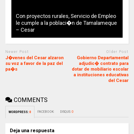
Con proyectos rurales, Servicio de Empleo
le cumple a la poblaci�n de Tamalameque
– Cesar
Newer Post
Older Post
J�venes del Cesar alzaron
Gobierno Departamental
su voz a favor de la paz del
adjudic� contrato para
pa�s
dotar de mobiliario escolar
a instituciones educativas
del Cesar
COMMENTS
FACEBOOK:
DISQUS:
0
WORDPRESS:
0
Deja una respuesta