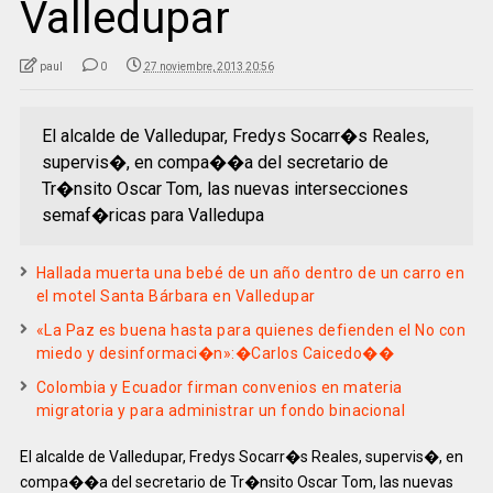
Valledupar
paul
0
27 noviembre, 2013 20:56
El alcalde de Valledupar, Fredys Socarr�s Reales,
supervis�, en compa��a del secretario de
Tr�nsito Oscar Tom, las nuevas intersecciones
semaf�ricas para Valledupa
Hallada muerta una bebé de un año dentro de un carro en
el motel Santa Bárbara en Valledupar
«La Paz es buena hasta para quienes defienden el No con
miedo y desinformaci�n»:�Carlos Caicedo��
Colombia y Ecuador firman convenios en materia
migratoria y para administrar un fondo binacional
El alcalde de Valledupar, Fredys Socarr�s Reales, supervis�, en
compa��a del secretario de Tr�nsito Oscar Tom, las nuevas