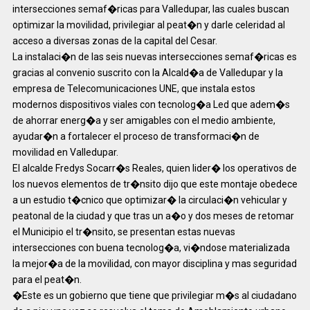
intersecciones semaf�ricas para Valledupar, las cuales buscan
optimizar la movilidad, privilegiar al peat�n y darle celeridad al
acceso a diversas zonas de la capital del Cesar.
La instalaci�n de las seis nuevas intersecciones semaf�ricas es
gracias al convenio suscrito con la Alcald�a de Valledupar y la
empresa de Telecomunicaciones UNE, que instala estos
modernos dispositivos viales con tecnolog�a Led que adem�s
de ahorrar energ�a y ser amigables con el medio ambiente,
ayudar�n a fortalecer el proceso de transformaci�n de
movilidad en Valledupar.
El alcalde Fredys Socarr�s Reales, quien lider� los operativos de
los nuevos elementos de tr�nsito dijo que este montaje obedece
a un estudio t�cnico que optimizar� la circulaci�n vehicular y
peatonal de la ciudad y que tras un a�o y dos meses de retomar
el Municipio el tr�nsito, se presentan estas nuevas
intersecciones con buena tecnolog�a, vi�ndose materializada
la mejor�a de la movilidad, con mayor disciplina y mas seguridad
para el peat�n.
�Este es un gobierno que tiene que privilegiar m�s al ciudadano