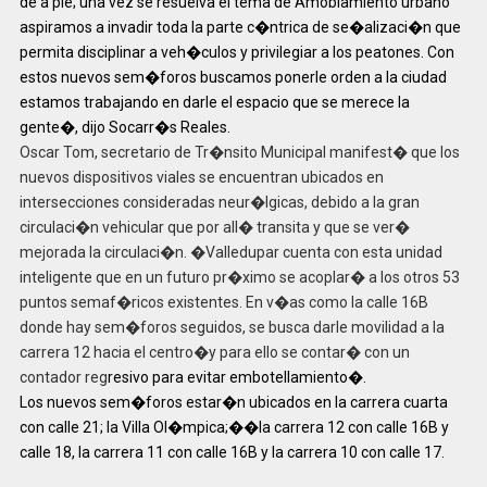
de a pie; una vez se resuelva el tema de Amoblamiento urbano
aspiramos a invadir toda la parte c�ntrica de se�alizaci�n que
permita disciplinar a veh�culos y privilegiar a los peatones. Con
estos nuevos sem�foros buscamos ponerle orden a la ciudad
estamos trabajando en darle el espacio que se merece la
gente�, dijo Socarr�s Reales.
Oscar Tom, secretario de Tr�nsito Municipal manifest� que los
nuevos dispositivos viales se encuentran ubicados en
intersecciones consideradas neur�lgicas, debido a la gran
circulaci�n vehicular que por all� transita y que se ver�
mejorada la circulaci�n. �Valledupar cuenta con esta unidad
inteligente que en un futuro pr�ximo se acoplar� a los otros 53
puntos semaf�ricos existentes. En v�as como la calle 16B
donde hay sem�foros seguidos, se busca darle movilidad a la
carrera 12 hacia el centro�y para ello se contar� con un
contador reg
resivo para evitar embotellamiento�.
Los nuevos sem�foros estar�n ubicados en la carrera cuarta
con calle 21; la Villa Ol�mpica;��la carrera 12 con calle 16B y
calle 18, la carrera 11 con calle 16B y la carrera 10 con calle 17.