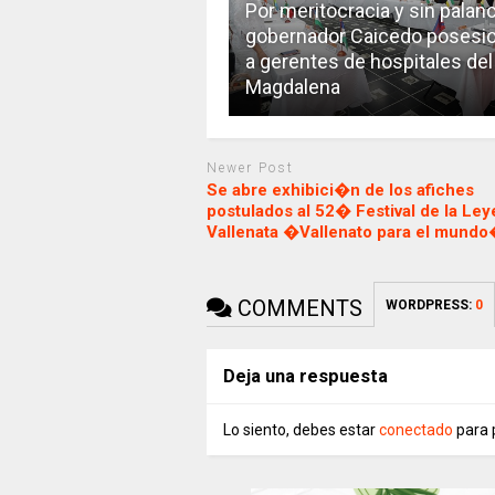
Por meritocracia y sin palanc
gobernador Caicedo posesi
a gerentes de hospitales del
Magdalena
Newer Post
Se abre exhibici�n de los afiches
postulados al 52� Festival de la Le
Vallenata �Vallenato para el mund
COMMENTS
WORDPRESS:
0
Deja una respuesta
Lo siento, debes estar
conectado
para 