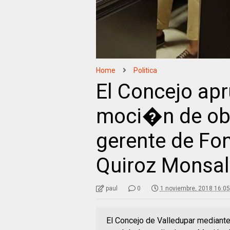
Home
Politica
El Concejo ap
moci�n de ob
gerente de Fo
Quiroz Monsa
paul
0
1 noviembre, 2018 16:05
El Concejo de Valledupar mediante