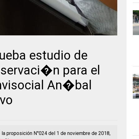
rueba estudio de
servaci�n para el
nvisocial An�bal
lvo
 la proposición N°024 del 1 de noviembre de 2018,