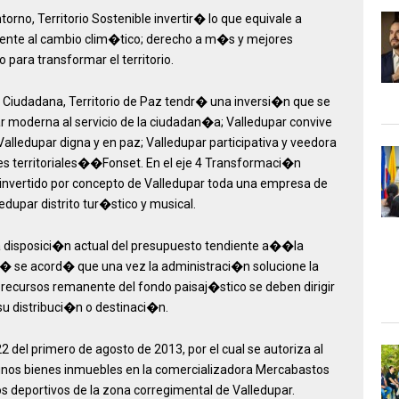
rno, Territorio Sostenible invertir� lo que equivale a
 frente al cambio clim�tico; derecho a m�s y mejores
 para transformar el territorio.
 Ciudadana, Territorio de Paz tendr� una inversi�n que se
r moderna al servicio de la ciudadan�a; Valledupar convive
alledupar digna y en paz; Valledupar participativa y veedora
des territoriales��Fonset. En el eje 4 Transformaci�n
invertido por concepto de Valledupar toda una empresa de
edupar distrito tur�stico y musical.
la disposici�n actual del presupuesto tendiente a��la
 se acord� que una vez la administraci�n solucione la
 recursos remanente del fondo paisaj�stico se deben dirigir
su distribuci�n o destinaci�n.
del primero de agosto de 2013, por el cual se autoriza al
unos bienes inmuebles en la comercializadora Mercabastos
rios deportivos de la zona corregimental de Valledupar.