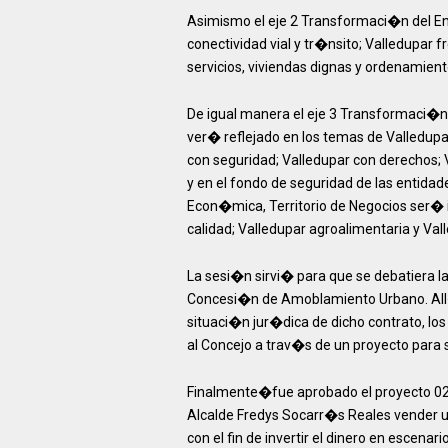
Asimismo el eje 2 Transformaci�n del Ento
conectividad vial y tr�nsito; Valledupar
servicios, viviendas dignas y ordenamiento
De igual manera el eje 3 Transformaci�n
ver� reflejado en los temas de Valledupa
con seguridad; Valledupar con derechos; V
y en el fondo de seguridad de las entida
Econ�mica, Territorio de Negocios ser� 
calidad; Valledupar agroalimentaria y Vall
La sesi�n sirvi� para que se debatiera 
Concesi�n de Amoblamiento Urbano. All�
situaci�n jur�dica de dicho contrato, los
al Concejo a trav�s de un proyecto para 
Finalmente�fue aprobado el proyecto 022 
Alcalde Fredys Socarr�s Reales vender 
con el fin de invertir el dinero en escena