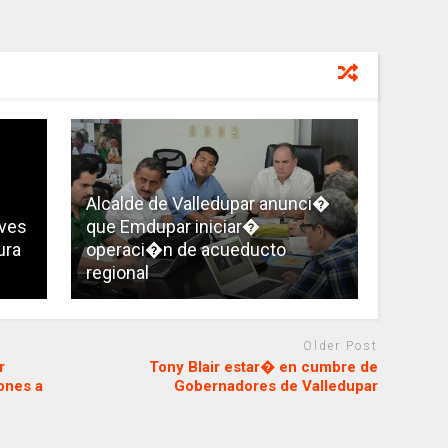
Alcalde de Valledupar anunci�
ives
que Emdupar iniciar�
ura
operaci�n de acueducto
regional
Older Post
r
Tony Blair estar� en cumbre de
ones a
Gobernadores de Valledupar