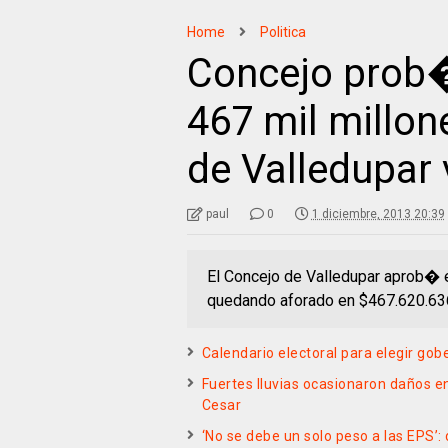
Home
Politica
Concejo prob�
467 mil millon
de Valledupar 
paul
0
1 diciembre, 2013 20:39
El Concejo de Valledupar aprob� 
quedando aforado en $467.620.636
Calendario electoral para elegir go
Fuertes lluvias ocasionaron daños en
Cesar
‘No se debe un solo peso a las EPS’: