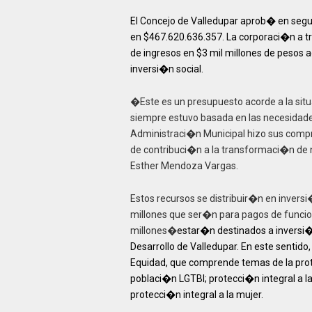
El Concejo de Valledupar aprob� en segu
en $467.620.636.357. La corporaci�n a t
de ingresos en $3 mil millones de pesos 
inversi�n social.
�Este es un presupuesto acorde a la si
siempre estuvo basada en las necesidad
Administraci�n Municipal hizo sus compr
de contribuci�n a la transformaci�n de n
Esther Mendoza Vargas.
Estos recursos se distribuir�n en inver
millones que ser�n para pagos de funcio
millones�
estar�n destinados a inversi�
Desarrollo de Valledupar. En este sentido,
Equidad, que comprende temas de la prote
poblaci�n LGTBI; protecci�n integral a la
protecci�n integral a la mujer.