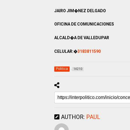
JAIRO JIM�NEZ DELGADO
OFICINA DE COMUNICACIONES
ALCALD�A DE VALLEDUPAR
CELULAR:�
3183811590
Politica
14210
AUTHOR:
PAUL