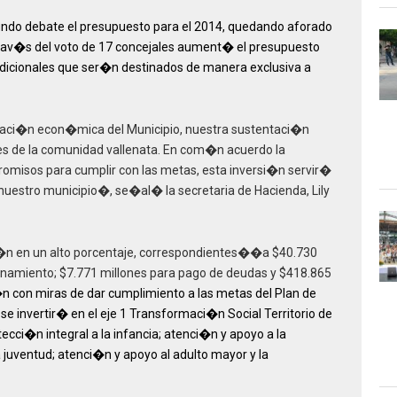
ndo debate el presupuesto para el 2014, quedando aforado
rav�s del voto de 17 concejales aument� el presupuesto
adicionales que ser�n destinados de manera exclusiva a
tuaci�n econ�mica del Municipio, nuestra sustentaci�n
es de la comunidad vallenata. En com�n acuerdo la
omisos para cumplir con las metas, esta inversi�n servir�
uestro municipio�, se�al� la secretaria de Hacienda, Lily
si�n en un alto porcentaje, correspondientes��a $40.730
namiento; $7.771 millones para pago de deudas y $418.865
n con miras de dar cumplimiento a las metas del Plan de
 se invertir� en el eje 1 Transformaci�n Social Territorio de
cci�n integral a la infancia; atenci�n y apoyo a la
 juventud; atenci�n y apoyo al adulto mayor y la