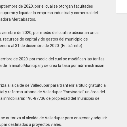
eptiembre de 2020, por el cual se otorgan facultades
uprimir y liquidar la empresa industrial y comercial del
zadora Mercabastos.
oviembre de 2020, por medio del cual se adicionan unos
, recursos de capital y de gastos del municipio de
e enero al 31 de diciembre de 2020. (En trámite)
iembre de 2020, por medio del cual se modifican las tarifas
ía de Tránsito Municipal y se crea la tasa por administración
za al alcalde de Valledupar para tranferir a título gratuito a
ial y reforma urbana de Valledupar ‘Fonvisocial’ un área del
ula inmobiliaria: 190-87736 de propiedad del municipio de
se autoriza al alcalde de Valledupar para enajenar y adquirir
upar destinados a proyectos viales.