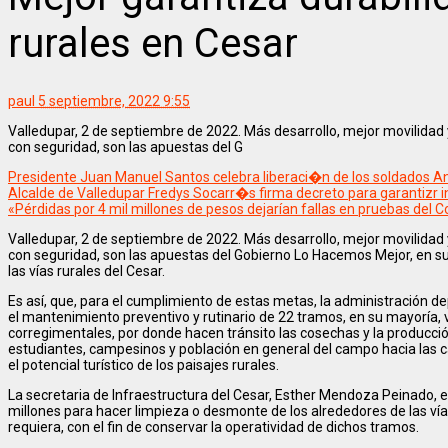
rurales en Cesar
paul
5 septiembre, 2022 9:55
Valledupar, 2 de septiembre de 2022. Más desarrollo, mejor movilidad 
con seguridad, son las apuestas del G
Presidente Juan Manuel Santos celebra liberaci�n de los soldados 
Alcalde de Valledupar Fredys Socarr�s firma decreto para garantizr 
«Pérdidas por 4 mil millones de pesos dejarían fallas en pruebas del C
Valledupar, 2 de septiembre de 2022. Más desarrollo, mejor movilidad 
con seguridad, son las apuestas del Gobierno Lo Hacemos Mejor, en s
las vías rurales del Cesar.
Es así, que, para el cumplimiento de estas metas, la administración 
el mantenimiento preventivo y rutinario de 22 tramos, en su mayoría, 
corregimentales, por donde hacen tránsito las cosechas y la producció
estudiantes, campesinos y población en general del campo hacia la
el potencial turístico de los paisajes rurales.
La secretaria de Infraestructura del Cesar, Esther Mendoza Peinado, ex
millones para hacer limpieza o desmonte de los alrededores de las v
requiera, con el fin de conservar la operatividad de dichos tramos.