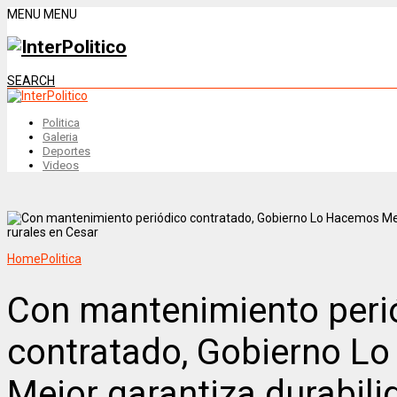
MENU
MENU
SEARCH
Politica
Galeria
Deportes
Videos
Home
Politica
Con mantenimiento peri
contratado, Gobierno L
Mejor garantiza durabili