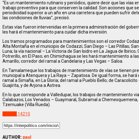
“Es un mantenimiento rutinario y periódico, quiere decir que las vías
trabajo preventivo para que conserven la calidad. Son acciones que 
periodicidad superior a un año en una carretera que pueden sufrir dete
las condiciones de lluvias”, precisó.
Estas vías fueron intervenidas en la primera administración del gober
les hará el mantenimiento para cuidar dicha inversión.
Los tramos programados para mantenimientos son el corredor Codazzi
Alta Montaña en el municipio de Codazzi; San Diego – Las Pitillas; S
Luna; la vía nacional – La Victoria de San Isidro en La Jagua de Ibirico;
Potrerillo, en El Paso; en Chimichagua se les hará mantenimiento a las
Amarillo; corredor del ramal a Candelaria y Las Vegas – Saloa.
En Tamalameque los trabajos de mantenimiento de vías se tienen previ
municipal a Atenquera y La Raya – Zapatosa. De igual forma, se hará
ramal a Simaña, en La Gloria; del ramal a Pueblo Bello; de Caracolicito 
Guajirita, y de Arjona a Astrea.
En lo que corresponde a Valledupar, los trabajos de mantenimiento vial
Calabazos; Los Venados – Guaymaral, Subramal a Chemesquemena, de
Tzemuake (Villa Rueda).
Politica
14210
AUTHOR:
paul