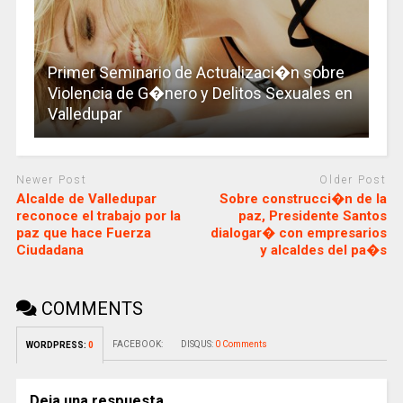
Primer Seminario de Actualizaci�n sobre
Violencia de G�nero y Delitos Sexuales en
Valledupar
Newer Post
Older Post
Alcalde de Valledupar
Sobre construcci�n de la
reconoce el trabajo por la
paz, Presidente Santos
paz que hace Fuerza
dialogar� con empresarios
Ciudadana
y alcaldes del pa�s
COMMENTS
FACEBOOK:
DISQUS:
0 Comments
WORDPRESS:
0
Deja una respuesta