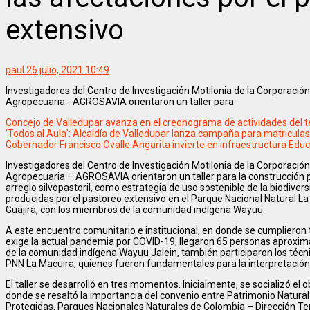
extensivo
paul
26 julio, 2021 10:49
Investigadores del Centro de Investigación Motilonia de la Corporació
Agropecuaria - AGROSAVIA orientaron un taller para
Concejo de Valledupar avanza en el creonograma de actividades del te
‘Todos al Aula’: Alcaldía de Valledupar lanza campaña para matricula
Gobernador Francisco Ovalle Angarita invierte en infraestructura Educ
Investigadores del Centro de Investigación Motilonia de la Corporació
Agropecuaria – AGROSAVIA orientaron un taller para la construcción pa
arreglo silvopastoril, como estrategia de uso sostenible de la biodiver
producidas por el pastoreo extensivo en el Parque Nacional Natural La
Guajira, con los miembros de la comunidad indígena Wayuu.
A este encuentro comunitario e institucional, en donde se cumplieron
exige la actual pandemia por COVID-19, llegaron 65 personas aproxim
de la comunidad indígena Wayuu Jalein, también participaron los técn
PNN La Macuira, quienes fueron fundamentales para la interpretación d
El taller se desarrolló en tres momentos. Inicialmente, se socializó el o
donde se resaltó la importancia del convenio entre Patrimonio Natural
Protegidas, Parques Nacionales Naturales de Colombia – Dirección Ter