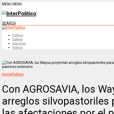
MENU
MENU
SEARCH
Politica
Galeria
Deportes
Videos
Home
Politica
Con AGROSAVIA, los Wa
arreglos silvopastoriles
las afectaciones por el 