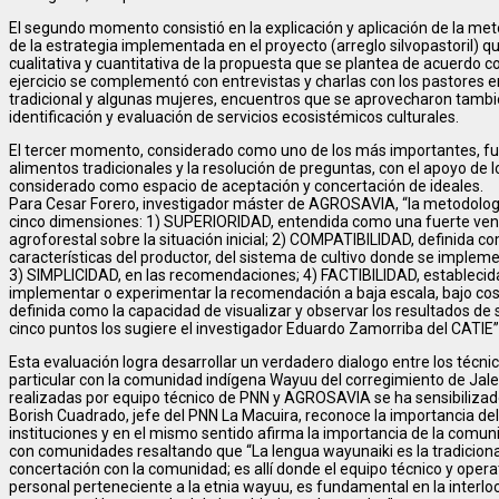
El segundo momento consistió en la explicación y aplicación de la met
de la estrategia implementada en el proyecto (arreglo silvopastoril) q
cualitativa y cuantitativa de la propuesta que se plantea de acuerdo 
ejercicio se complementó con entrevistas y charlas con los pastores e
tradicional y algunas mujeres, encuentros que se aprovecharon tambi
identificación y evaluación de servicios ecosistémicos culturales.
El tercer momento, considerado como uno de los más importantes, fu
alimentos tradicionales y la resolución de preguntas, con el apoyo de
considerado como espacio de aceptación y concertación de ideales.
Para Cesar Forero, investigador máster de AGROSAVIA, “la metodologí
cinco dimensiones: 1) SUPERIORIDAD, entendida como una fuerte ven
agroforestal sobre la situación inicial; 2) COMPATIBILIDAD, definida 
características del productor, del sistema de cultivo donde se impleme
3) SIMPLICIDAD, en las recomendaciones; 4) FACTIBILIDAD, establecida
implementar o experimentar la recomendación a baja escala, bajo cos
definida como la capacidad de visualizar y observar los resultados de
cinco puntos los sugiere el investigador Eduardo Zamorriba del CATIE”
Esta evaluación logra desarrollar un verdadero dialogo entre los técnic
particular con la comunidad indígena Wayuu del corregimiento de Jalein
realizadas por equipo técnico de PNN y AGROSAVIA se ha sensibilizad
Borish Cuadrado, jefe del PNN La Macuira, reconoce la importancia del 
instituciones y en el mismo sentido afirma la importancia de la comun
con comunidades resaltando que “La lengua wayunaiki es la tradicion
concertación con la comunidad; es allí donde el equipo técnico y opera
personal perteneciente a la etnia wayuu, es fundamental en la interloc