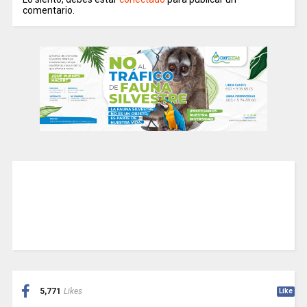
comentario.
5,771
Likes
Like