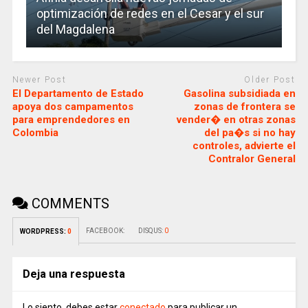
optimización de redes en el Cesar y el sur
del Magdalena
Newer Post
Older Post
El Departamento de Estado
Gasolina subsidiada en
apoya dos campamentos
zonas de frontera se
para emprendedores en
vender� en otras zonas
Colombia
del pa�s si no hay
controles, advierte el
Contralor General
COMMENTS
FACEBOOK:
DISQUS:
0
WORDPRESS:
0
Deja una respuesta
Lo siento, debes estar
conectado
para publicar un