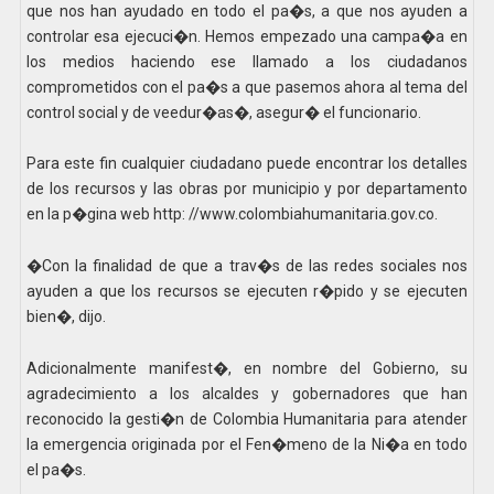
que nos han ayudado en todo el pa�s, a que nos ayuden a
controlar esa ejecuci�n. Hemos empezado una campa�a en
los medios haciendo ese llamado a los ciudadanos
comprometidos con el pa�s a que pasemos ahora al tema del
control social y de veedur�as�, asegur� el funcionario.
Para este fin cualquier ciudadano puede encontrar los detalles
de los recursos y las obras por municipio y por departamento
en la p�gina web http: //www.colombiahumanitaria.gov.co.
�Con la finalidad de que a trav�s de las redes sociales nos
ayuden a que los recursos se ejecuten r�pido y se ejecuten
bien�, dijo.
Adicionalmente manifest�, en nombre del Gobierno, su
agradecimiento a los alcaldes y gobernadores que han
reconocido la gesti�n de Colombia Humanitaria para atender
la emergencia originada por el Fen�meno de la Ni�a en todo
el pa�s.