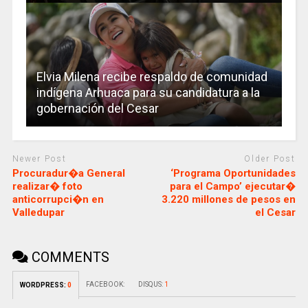
Elvia Milena recibe respaldo de comunidad
indígena Arhuaca para su candidatura a la
gobernación del Cesar
Newer Post
Older Post
Procuradur�a General
‘Programa Oportunidades
realizar� foto
para el Campo’ ejecutar�
anticorrupci�n en
3.220 millones de pesos en
Valledupar
el Cesar
COMMENTS
FACEBOOK:
DISQUS:
1
WORDPRESS:
0