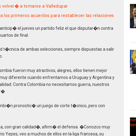
os volver� a tomarse a Valledupar
a los primeros acuerdos para restablecer las relaciones
i anticip� el jueves un partido feliz el que disputar�n contra
uartos de final.
d t�cnica de ambas selecciones, siempre dispuestas a salir
o.
bia fueron muy atractivos, alegres, ellos tienen mejor
 muy diferente cuando enfrentamos a Uruguay y Argentina y
validad. Contra Colombia no necesitamos guerra, nuestros
r�.
ambi�n pronostic� un juego de corte t�cnico, pero con
a, con gran calidad�, afirm� el defensa. �Conozco muy
io Yepes, veo a muchos de ellos en la liga francesa, su