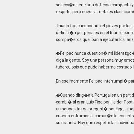
selecci�n tiene una defensa compacta y 
respeto, pero nuestra meta es clasificar
Thiago fue cuestionado el jueves por los
definici�n por penales en el triunfo contr
compa�eros que iban a ejecutar los lan
�Felipao nunca cuestion� mi liderazgo�
diga la gente. Soy una persona muy emo
tuberculosis que pudo haberme costado l
En ese momento Felipao interrumpi� par
�Cuando dirig�a a Portugal en un partido
cambi� al gran Luis Figo por Helder Post
un periodista me pregunt� por Figo, alu
cuando entramos al camar�n lo encontr
su manera. Hay que respetar las individu