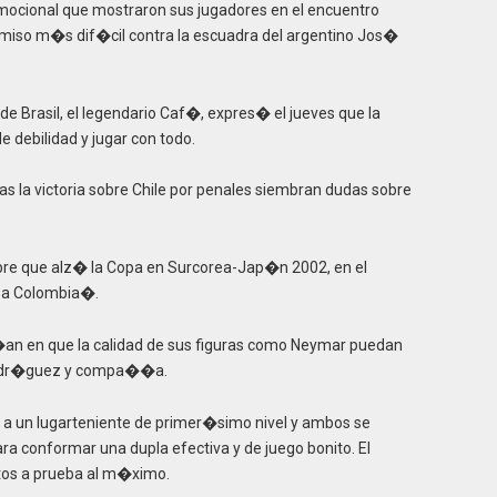
 emocional que mostraron sus jugadores en el encuentro
omiso m�s dif�cil contra la escuadra del argentino Jos�
 Brasil, el legendario Caf�, expres� el jueves que la
e debilidad y jugar con todo.
ras la victoria sobre Chile por penales siembran dudas sobre
bre que alz� la Copa en Surcorea-Jap�n 2002, en el
 a Colombia�.
�an en que la calidad de sus figuras como Neymar puedan
Rodr�guez y compa��a.
a un lugarteniente de primer�simo nivel y ambos se
 conformar una dupla efectiva y de juego bonito. El
tos a prueba al m�ximo.