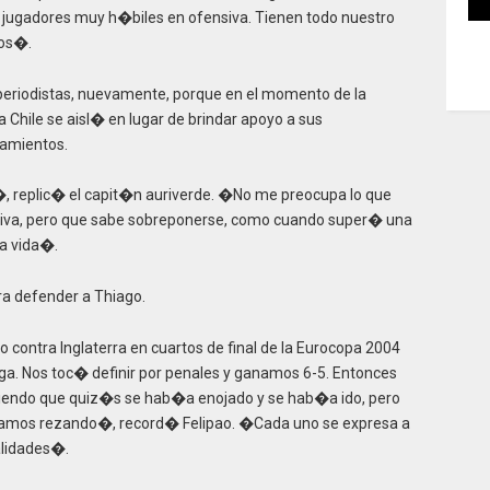
jugadores muy h�biles en ofensiva. Tienen todo nuestro
nos�.
 periodistas, nuevamente, porque en el momento de la
a Chile se aisl� en lugar de brindar apoyo a sus
zamientos.
, replic� el capit�n auriverde. �No me preocupa lo que
tiva, pero que sabe sobreponerse, como cuando super� una
a vida�.
a defender a Thiago.
 contra Inglaterra en cuartos de final de la Eurocopa 2004
iga. Nos toc� definir por penales y ganamos 6-5. Entonces
diendo que quiz�s se hab�a enojado y se hab�a ido, pero
amos rezando�, record� Felipao. �Cada uno se expresa a
alidades�.