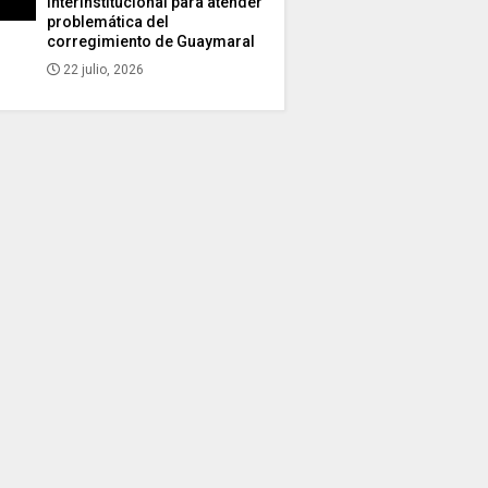
interinstitucional para atender
problemática del
corregimiento de Guaymaral
22 julio, 2026