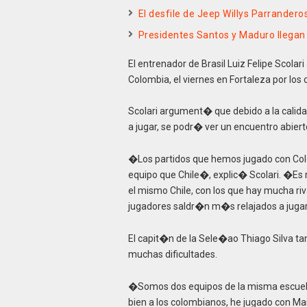
El desfile de Jeep Willys Parrander
Presidentes Santos y Maduro llegan 
El entrenador de Brasil Luiz Felipe Scolar
Colombia, el viernes en Fortaleza por los c
Scolari argument� que debido a la calida
a jugar, se podr� ver un encuentro abiert
�Los partidos que hemos jugado con Colom
equipo que Chile�, explic� Scolari. �Es
el mismo Chile, con los que hay mucha ri
jugadores saldr�n m�s relajados a juga
El capit�n de la Sele�ao Thiago Silva t
muchas dificultades.
�Somos dos equipos de la misma escuel
bien a los colombianos, he jugado con Mar