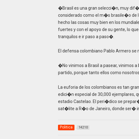
�Brasil es una gran selecci�n, muy dif�
considerado como el m�s brasile�o de l
hecho las cosas muy bien en los mundiales
fuertes y con el apoyo de su gente, lo 
tranquilos e ir paso a paso�.
El defensa colombiano Pablo Armero s
�No vinimos a Brasil a pasear, vinimos 
partido, porque tanto ellos como nosotr
La euforia de los colombianos es tan gr
edici�n especial de 30,000 ejemplares, qu
estadio Castelao. El peri�dico se prepar
sat�lite a R�o de Janeiro, donde ser�
Politica
14210