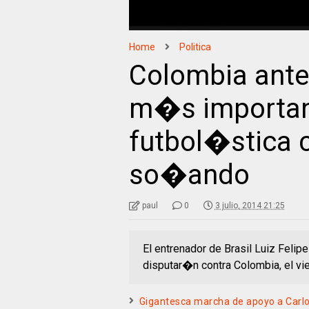
Home
Politica
Colombia ante 
m�s important
futbol�stica 
so�ando
paul
0
3 julio, 2014 21:25
El entrenador de Brasil Luiz Felipe
disputar�n contra Colombia, el vie
Gigantesca marcha de apoyo a Carl