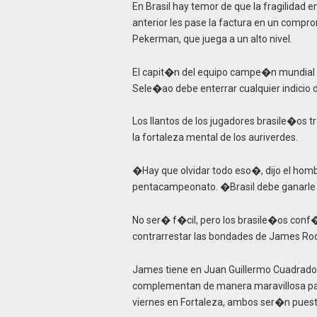
En Brasil hay temor de que la fragilidad
anterior les pase la factura en un compr
Pekerman, que juega a un alto nivel.
El capit�n del equipo campe�n mundial de
Sele�ao debe enterrar cualquier indicio d
Los llantos de los jugadores brasile�os t
la fortaleza mental de los auriverdes.
�Hay que olvidar todo eso�, dijo el hom
pentacampeonato. �Brasil debe ganarle
No ser� f�cil, pero los brasile�os conf
contrarrestar las bondades de James 
James tiene en Juan Guillermo Cuadrado 
complementan de manera maravillosa para
viernes en Fortaleza, ambos ser�n pues