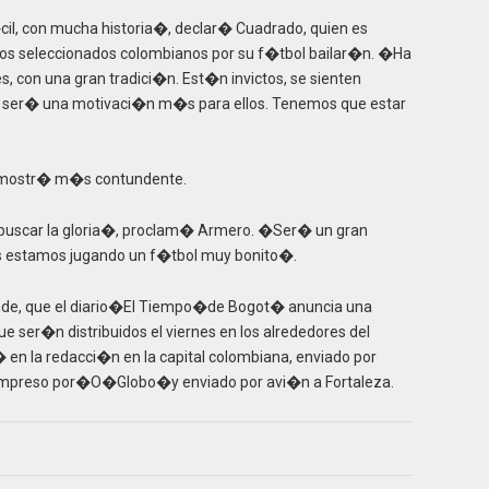
cil, con mucha historia�, declar� Cuadrado, quien es
os seleccionados colombianos por su f�tbol bailar�n. �Ha
, con una gran tradici�n. Est�n invictos, se sienten
que ser� una motivaci�n m�s para ellos. Tenemos que estar
e mostr� m�s contundente.
a buscar la gloria�, proclam� Armero. �Ser� un gran
os estamos jugando un f�tbol muy bonito�.
ande, que el diario�El Tiempo�de Bogot� anuncia una
e ser�n distribuidos el viernes en los alrededores del
� en la redacci�n en la capital colombiana, enviado por
 impreso por�O�Globo�y enviado por avi�n a Fortaleza.