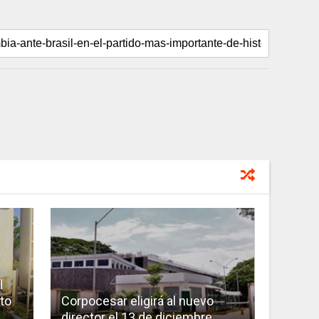
l
to
Corpocesar eligirá al nuevo
director el 13 de diciembre