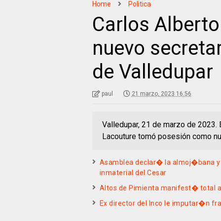
Home
Politica
Carlos Alberto
nuevo secretar
de Valledupar
paul
21 marzo, 2023 16:56
Valledupar, 21 de marzo de 2023. E
Lacouture tomó posesión como nu
Asamblea declar� la almoj�bana y 
inmaterial del Cesar
Altos de Pimienta manifest� total a
Ex director del Inco le imputar�n f