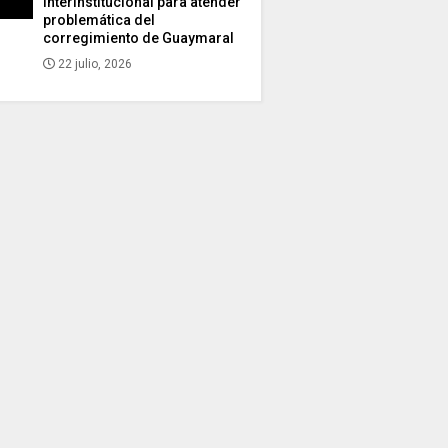
interinstitucional para atender
problemática del
corregimiento de Guaymaral
22 julio, 2026