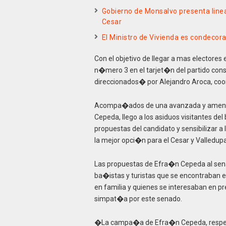
Gobierno de Monsalvo presenta line
Cesar
El Ministro de Vivienda es condecor
Con el objetivo de llegar a mas electore
n�mero 3 en el tarjet�n del partido cons
direccionados� por Alejandro Aroca, coo
Acompa�ados de una avanzada y ameniz
Cepeda, llego a los asiduos visitantes del
propuestas del candidato y sensibilizar 
la mejor opci�n para el Cesar y Valledupa
Las propuestas de Efra�n Cepeda al senad
ba�istas y turistas que se encontraban 
en familia y quienes se interesaban en 
simpat�a por este senado.
�La campa�a de Efra�n Cepeda, respeta