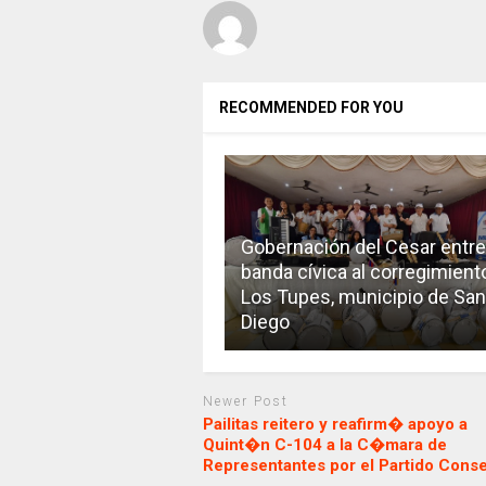
RECOMMENDED FOR YOU
Gobernación del Cesar entr
banda cívica al corregimient
Los Tupes, municipio de San
Diego
Newer Post
Pailitas reitero y reafirm� apoyo a
Quint�n C-104 a la C�mara de
Representantes por el Partido Cons