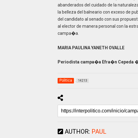
abanderados del cuidado de la naturalez
la belleza del balneario con exceso de pu
del candidato al senado con sus propuest
al elector de manera personal con la estr
campa�a.
MARIA PAULINA YANETH OVALLE
Periodista campa�a Efra�n Cepeda �
Politica
14213
AUTHOR:
PAUL