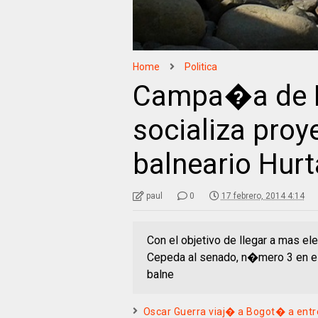
Home
Politica
Campa�a de 
socializa proye
balneario Hur
paul
0
17 febrero, 2014 4:14
Con el objetivo de llegar a mas e
Cepeda al senado, n�mero 3 en el
balne
Oscar Guerra viaj� a Bogot� a entrev