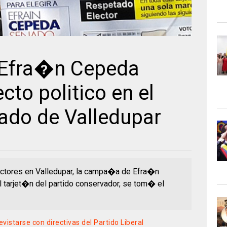
Efra�n Cepeda
cto politico en el
tado de Valledupar
lectores en Valledupar, la campa�a de Efra�n
 tarjet�n del partido conservador, se tom� el
istarse con directivas del Partido Liberal