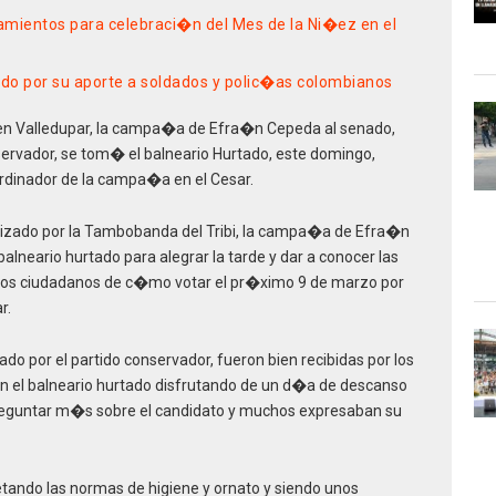
amientos para celebraci�n del Mes de la Ni�ez en el
ado por su aporte a soldados y polic�as colombianos
s en Valledupar, la campa�a de Efra�n Cepeda al senado,
ervador, se tom� el balneario Hurtado, este domingo,
rdinador de la campa�a en el Cesar.
ado por la Tambobanda del Tribi, la campa�a de Efra�n
 balneario hurtado para alegrar la tarde y dar a conocer las
a los ciudadanos de c�mo votar el pr�ximo 9 de marzo por
r.
o por el partido conservador, fueron bien recibidas por los
en el balneario hurtado disfrutando de un d�a de descanso
preguntar m�s sobre el candidato y muchos expresaban su
ndo las normas de higiene y ornato y siendo unos