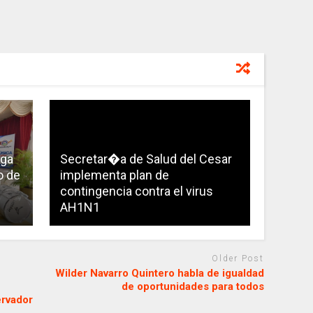
ega
Secretar�a de Salud del Cesar
o de
implementa plan de
contingencia contra el virus
AH1N1
Older Post
Wilder Navarro Quintero habla de igualdad
de oportunidades para todos
ervador