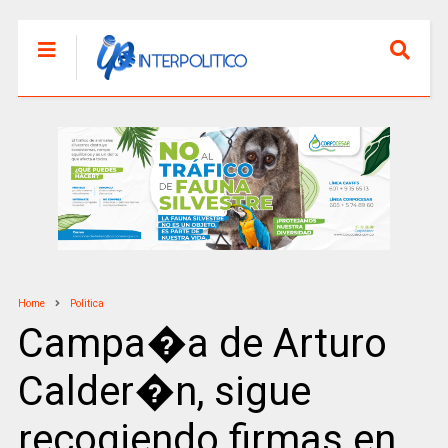
Home
Politica
Campa�a de Arturo
Calder�n, sigue
recogiendo firmas en