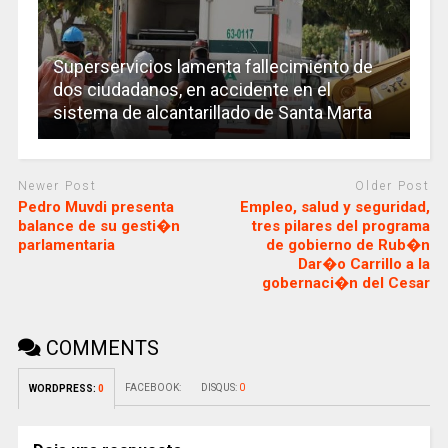
Superservicios lamenta fallecimiento de
dos ciudadanos, en accidente en el
sistema de alcantarillado de Santa Marta
Newer Post
Older Post
Pedro Muvdi presenta
Empleo, salud y seguridad,
balance de su gesti�n
tres pilares del programa
parlamentaria
de gobierno de Rub�n
Dar�o Carrillo a la
gobernaci�n del Cesar
COMMENTS
FACEBOOK:
DISQUS:
0
WORDPRESS:
0