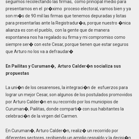
seguimos recolectando las firmas, como principal medio para
presentarnos en el pr�ximo proceso electoral, vamos bien y ya
son m�s de 90 mil las firmas que tenemos depuradas y listas
para presentarlas ante la Registradur�a, porque nuestro �nica
alianza es con el pueblo, con la gente que de manera
espontanea nos ha regalado su firma y mi compromiso como
siempre ser� con este Cesar, porque tienen que estar seguros
que Arturo no los va a defraudar�
En Pailitas y Curuman�, Arturo Calder�n socializa sus
propuestas
La uni�n de los cesarenses, la integraci�n de esfuerzos para
lograr un mejor Cesar, son algunos de los postulados promovidos
por Arturo Calder�n en su recorrido por los municipios de
Curuman�, Pailitas, donde comparti� con sus habitantes la
celebraci�n de la virgen del Carmen.
En Curuman�, Arturo Calder�n, realiz� un recorrido por
diferentes sectores, recibiendo un amplio respaldo y la decisi�n