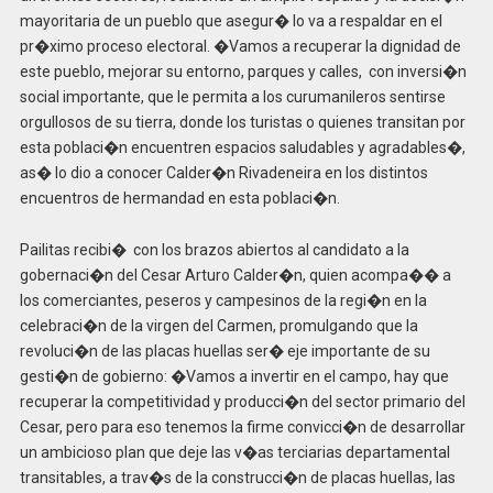
mayoritaria de un pueblo que asegur� lo va a respaldar en el
pr�ximo proceso electoral. �Vamos a recuperar la dignidad de
este pueblo, mejorar su entorno, parques y calles, con inversi�n
social importante, que le permita a los curumanileros sentirse
orgullosos de su tierra, donde los turistas o quienes transitan por
esta poblaci�n encuentren espacios saludables y agradables�,
as� lo dio a conocer Calder�n Rivadeneira en los distintos
encuentros de hermandad en esta poblaci�n.
Pailitas recibi� con los brazos abiertos al candidato a la
gobernaci�n del Cesar Arturo Calder�n, quien acompa�� a
los comerciantes, peseros y campesinos de la regi�n en la
celebraci�n de la virgen del Carmen, promulgando que la
revoluci�n de las placas huellas ser� eje importante de su
gesti�n de gobierno: �Vamos a invertir en el campo, hay que
recuperar la competitividad y producci�n del sector primario del
Cesar, pero para eso tenemos la firme convicci�n de desarrollar
un ambicioso plan que deje las v�as terciarias departamental
transitables, a trav�s de la construcci�n de placas huellas, las