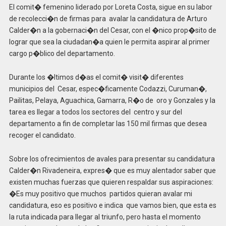
El comit� femenino liderado por Loreta Costa, sigue en su labor
de recolecci�n de firmas para avalar la candidatura de Arturo
Calder�n a la gobernaci�n del Cesar, con el �nico prop�sito de
lograr que sea la ciudadan�a quien le permita aspirar al primer
cargo p�blico del departamento.
Durante los �ltimos d�as el comit� visit� diferentes
municipios del Cesar, espec�ficamente Codazzi, Curuman�,
Pailitas, Pelaya, Aguachica, Gamarra, R�o de oro y Gonzales y la
tarea es llegar a todos los sectores del centro y sur del
departamento a fin de completar las 150 mil firmas que desea
recoger el candidato.
Sobre los ofrecimientos de avales para presentar su candidatura
Calder�n Rivadeneira, expres� que es muy alentador saber que
existen muchas fuerzas que quieren respaldar sus aspiraciones:
�Es muy positivo que muchos partidos quieran avalar mi
candidatura, eso es positivo e indica que vamos bien, que esta es
la ruta indicada para llegar al triunfo, pero hasta el momento