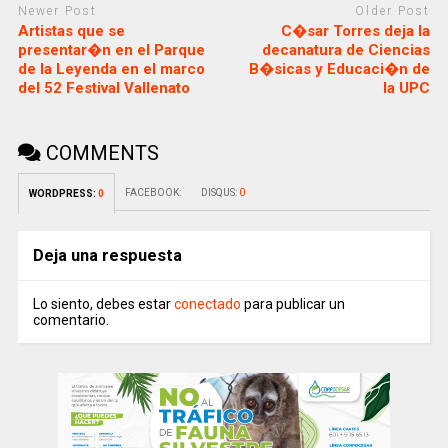
Newer Post
Older Post
Artistas que se
C�sar Torres deja la
presentar�n en el Parque
decanatura de Ciencias
de la Leyenda en el marco
B�sicas y Educaci�n de
del 52 Festival Vallenato
la UPC
COMMENTS
FACEBOOK:
DISQUS:
0
WORDPRESS:
0
Deja una respuesta
Lo siento, debes estar
conectado
para publicar un
comentario.