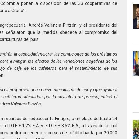
e Colombia ponen a disposición de las 33 cooperativas de
rano a Grano”.
 agropecuaria, Andrés Valencia Pinzón, y el presidente del
nes señalaron que la medida obedece al compromiso del
aficulturas del país.
 tendrán la capacidad mejorar las condiciones de los préstamos
dará a mitigar los efectos de las variaciones negativas de los
lujo de caja de los cafeteros para el sostenimiento de sus
ón.
idea es proporcionar un nuevo mecanismo de apoyo que ayudará
 cafeteros, afectados por la coyuntura de precios, indicó el
Andrés Valencia Pinzón.
con recursos de redescuento Finagro, a un plazo de hasta 24
 el DTF + 1.2% E.A. y el DTF + 3.5% E.A., a través de la cual
tores podrá acceder a recursos de crédito hasta por 20.000