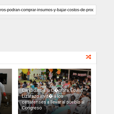
Candidato a la C�mara, Edwin
Lizarazo invit� a los
cesarenses a llevar al pueblo al
Congreso