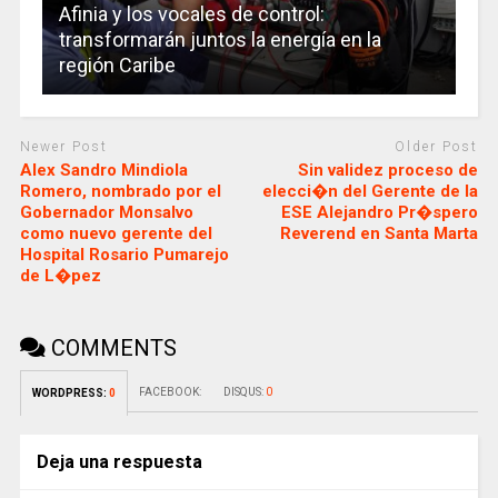
Afinia y los vocales de control:
transformarán juntos la energía en la
región Caribe
Newer Post
Older Post
Alex Sandro Mindiola
Sin validez proceso de
Romero, nombrado por el
elecci�n del Gerente de la
Gobernador Monsalvo
ESE Alejandro Pr�spero
como nuevo gerente del
Reverend en Santa Marta
Hospital Rosario Pumarejo
de L�pez
COMMENTS
FACEBOOK:
DISQUS:
0
WORDPRESS:
0
Deja una respuesta