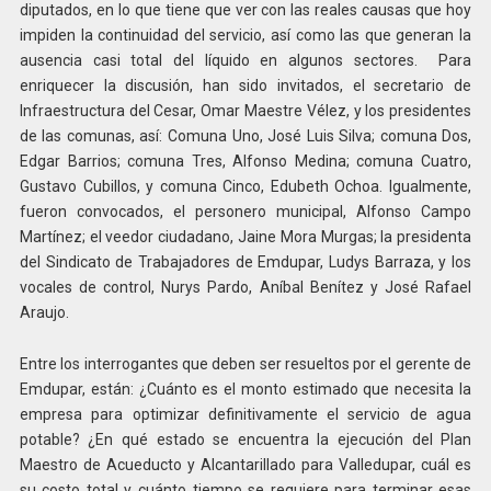
diputados, en lo que tiene que ver con las reales causas que hoy
impiden la continuidad del servicio, así como las que generan la
ausencia casi total del líquido en algunos sectores. Para
enriquecer la discusión, han sido invitados, el secretario de
Infraestructura del Cesar, Omar Maestre Vélez, y los presidentes
de las comunas, así: Comuna Uno, José Luis Silva; comuna Dos,
Edgar Barrios; comuna Tres, Alfonso Medina; comuna Cuatro,
Gustavo Cubillos, y comuna Cinco, Edubeth Ochoa. Igualmente,
fueron convocados, el personero municipal, Alfonso Campo
Martínez; el veedor ciudadano, Jaine Mora Murgas; la presidenta
del Sindicato de Trabajadores de Emdupar, Ludys Barraza, y los
vocales de control, Nurys Pardo, Aníbal Benítez y José Rafael
Araujo.
Entre los interrogantes que deben ser resueltos por el gerente de
Emdupar, están: ¿Cuánto es el monto estimado que necesita la
empresa para optimizar definitivamente el servicio de agua
potable? ¿En qué estado se encuentra la ejecución del Plan
Maestro de Acueducto y Alcantarillado para Valledupar, cuál es
su costo total y cuánto tiempo se requiere para terminar esas