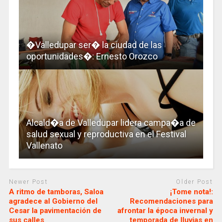
�Valledupar ser� la ciudad de las
oportunidades�: Ernesto Orozco
Alcald�a de Valledupar lidera campa�a de
salud sexual y reproductiva en el Festival
Vallenato
Newer Post
Older Post
A ritmo de tamboras, Saloa
¡Tome nota!:
agradece al Gobierno del
Recomendaciones para
Cesar la pavimentación de
afrontar la época invernal y
sus calles
temporada de lluvias en