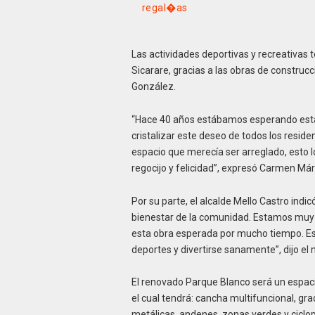
regal�as
Las actividades deportivas y recreativas 
Sicarare, gracias a las obras de construc
González.
“Hace 40 años estábamos esperando esta 
cristalizar este deseo de todos los residen
espacio que merecía ser arreglado, esto l
regocijo y felicidad”, expresó Carmen Már
Por su parte, el alcalde Mello Castro ind
bienestar de la comunidad. Estamos muy fe
esta obra esperada por mucho tiempo. Est
deportes y divertirse sanamente”, dijo el
El renovado Parque Blanco será un espacio
el cual tendrá: cancha multifuncional, gra
metálicas, andenes, zonas verdes y ciclop