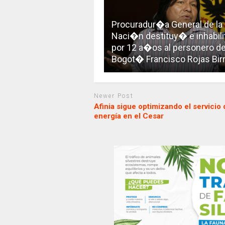
Procuradur�a General de la
Naci�n destituy� e inhabil
por 12 a�os al personero d
Bogot� Francisco Rojas Bir
Newer Post
Afinia sigue optimizando el servicio 
energía en el Cesar