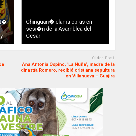
it�
Chiriguan� clama obras en
e
sesi�n de la Asamblea del
ry
Cesar
Older Post
de
Ana Antonia Ospino, ‘La Nuñe’, madre de la
dinastía Romero, recibió cristiana sepultura
en Villanueva – Guajira