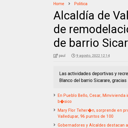
Home
Politica
Alcaldía de Va
de remodelaci
de barrio Sica
paul
9 agosto, 2022 12:14
Las actividades deportivas y recr
Blanco del barrio Sicarare, gracias
En Pueblo Bello, Cesar, Minvivienda
b�sico
Mary Flor Teher�n, sorprende en pr
Valledupar, 96 puntos de 100
Gobernadores y Alcaldes destacan a