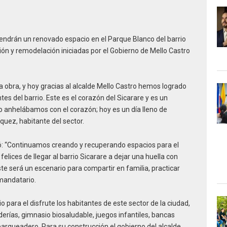
tendrán un renovado espacio en el Parque Blanco del barrio
ción y remodelación iniciadas por el Gobierno de Mello Castro
obra, y hoy gracias al alcalde Mello Castro hemos logrado
tes del barrio. Este es el corazón del Sicarare y es un
o anhelábamos con el corazón; hoy es un día lleno de
quez, habitante del sector.
icó: “Continuamos creando y recuperando espacios para el
lices de llegar al barrio Sicarare a dejar una huella con
e será un escenario para compartir en familia, practicar
 mandatario.
 para el disfrute los habitantes de este sector de la ciudad,
derías, gimnasio biosaludable, juegos infantiles, bancas
arqueadero. Para su construcción el gobierno del alcalde