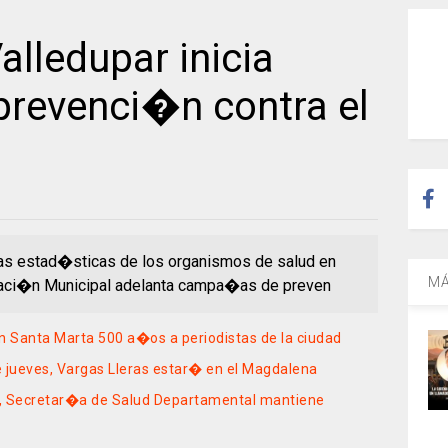
lledupar inicia
revenci�n contra el
as estad�sticas de los organismos de salud en
MÁ
straci�n Municipal adelanta campa�as de preven
n Santa Marta 500 a�os a periodistas de la ciudad
te jueves, Vargas Lleras estar� en el Magdalena
, Secretar�a de Salud Departamental mantiene