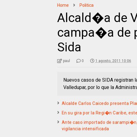
Home
Politica
Alcald�a de Va
campa�a de p
Sida
paul
0
1 agosto, 2011 10:06
Nuevos casos de SIDA registran l
Valledupar, por lo que la Admini
Alcalde Carlos Caicedo presenta Pla
En su gira por la Regi�n Caribe, es
Ante caso importado de sarampi�n
vigilancia intensificada