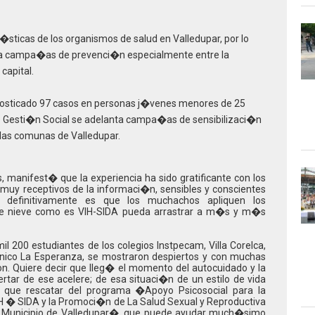
�sticas de los organismos de salud en Valledupar, por lo
ta campa�as de prevenci�n especialmente entre la
capital.
gnosticado 97 casos en personas j�venes menores de 25
de Gesti�n Social se adelanta campa�as de sensibilizaci�n
 las comunas de Valledupar.
 manifest� que la experiencia ha sido gratificante con los
uy receptivos de la informaci�n, sensibles y conscientes
 definitivamente es que los muchachos apliquen los
 de nieve como es VIH-SIDA pueda arrastrar a m�s y m�s
mil 200 estudiantes de los colegios Instpecam, Villa Corelca,
ico La Esperanza, se mostraron despiertos y con muchas
on. Quiere decir que lleg� el momento del autocuidado y la
rtar de ese acelere; de esa situaci�n de un estilo de vida
 que rescatar del programa �Apoyo Psicosocial para la
H � SIDA y la Promoci�n de La Salud Sexual y Reproductiva
l Municipio de Valledupar�, que puede ayudar much�simo