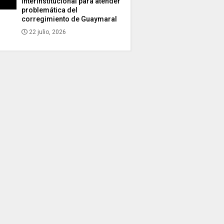
interinstitucional para atender
problemática del
corregimiento de Guaymaral
22 julio, 2026