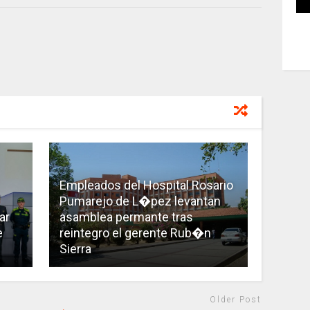
Empleados del Hospital Rosario
Pumarejo de L�pez levantan
ar
asamblea permante tras
e
reintegro el gerente Rub�n
Sierra
Older Post