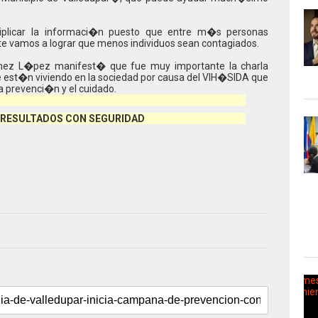
plicar la informaci�n puesto que entre m�s personas
vamos a lograr que menos individuos sean contagiados.
t�nez L�pez manifest� que fue muy importante la charla
 est�n viviendo en la sociedad por causa del VIH�SIDA que
a prevenci�n y el cuidado.
RESULTADOS CON SEGURIDAD