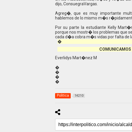
dijo, ConsuegraVargas.
Agreg�, que es muy importante multi
hablemos de lo mismo m�s r�pidamente 
Por su parte la estudiante Kelly Mar
porque nos mostr� los problemas que se
cada d�a cobra m�s vidas por falta de l
�
COMUNICAMOS 
Everlidys Mart�nez M
�
�
�
�
Politica
14210