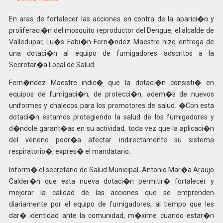
En aras de fortalecer las acciones en contra de la aparici�n y
proliferaci�n del mosquito reproductor del Dengue, el alcalde de
Valledupar, Lu�s Fabi�n Fern�ndez Maestre hizo entrega de
una dotaci�n al equipo de fumigadores adscritos a la
Secretar�a Local de Salud.
Fern�ndez Maestre indic� que la dotaci�n consisti� en
equipos de fumigaci�n, de protecci�n, adem�s de nuevos
uniformes y chalecos para los promotores de salud. �Con esta
dotaci�n estamos protegiendo la salud de los fumigadores y
d�ndole garant�as en su actividad, toda vez que la aplicaci�n
del veneno podr�a afectar indirectamente su sistema
respiratorio�, expres� el mandatario.
Inform� el secretario de Salud Municipal, Antonio Mar�a Araujo
Calder�n que esta nueva dotaci�n permitir� fortalecer y
mejorar la calidad de las acciones que se emprenden
diariamente por el equipo de fumigadores, al tiempo que les
dar� identidad ante la comunidad, m�xime cuando estar�n