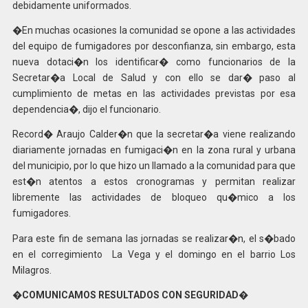
debidamente uniformados.
�En muchas ocasiones la comunidad se opone a las actividades
del equipo de fumigadores por desconfianza, sin embargo, esta
nueva dotaci�n los identificar� como funcionarios de la
Secretar�a Local de Salud y con ello se dar� paso al
cumplimiento de metas en las actividades previstas por esa
dependencia�, dijo el funcionario.
Record� Araujo Calder�n que la secretar�a viene realizando
diariamente jornadas en fumigaci�n en la zona rural y urbana
del municipio, por lo que hizo un llamado a la comunidad para que
est�n atentos a estos cronogramas y permitan realizar
libremente las actividades de bloqueo qu�mico a los
fumigadores.
Para este fin de semana las jornadas se realizar�n, el s�bado
en el corregimiento La Vega y el domingo en el barrio Los
Milagros.
�COMUNICAMOS RESULTADOS CON SEGURIDAD�