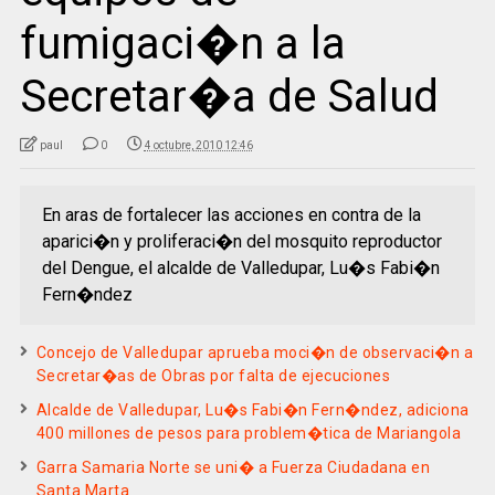
fumigaci�n a la
Secretar�a de Salud
paul
0
4 octubre, 2010 12:46
En aras de fortalecer las acciones en contra de la
aparici�n y proliferaci�n del mosquito reproductor
del Dengue, el alcalde de Valledupar, Lu�s Fabi�n
Fern�ndez
Concejo de Valledupar aprueba moci�n de observaci�n a
Secretar�as de Obras por falta de ejecuciones
Alcalde de Valledupar, Lu�s Fabi�n Fern�ndez, adiciona
400 millones de pesos para problem�tica de Mariangola
Garra Samaria Norte se uni� a Fuerza Ciudadana en
Santa Marta