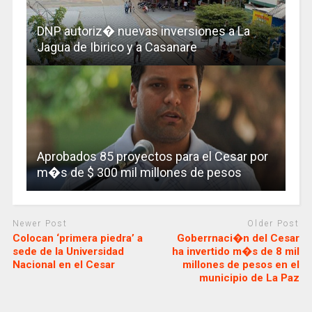
DNP autoriz� nuevas inversiones a La
Jagua de Ibirico y a Casanare
Aprobados 85 proyectos para el Cesar por
m�s de $ 300 mil millones de pesos
Newer Post
Older Post
Colocan ‘primera piedra’ a
Goberrnaci�n del Cesar
sede de la Universidad
ha invertido m�s de 8 mil
Nacional en el Cesar
millones de pesos en el
municipio de La Paz