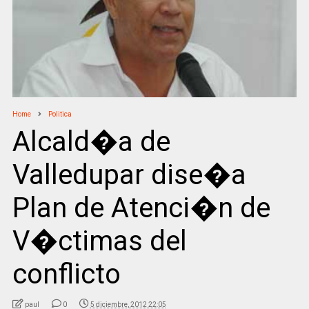
Home
Politica
Alcald�a de
Valledupar dise�a
Plan de Atenci�n de
V�ctimas del
conflicto
paul
0
5 diciembre, 2012 22:05