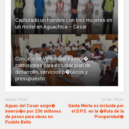
Capturado un hombre con tres mujeres en
un motel en Aguachica – Cesar
Concejo de Valledupar escogi�
comisiones para estudiar plan de
desarrollo, servicios p�blicos y
presupuesto
Newer Post
Older Post
Aguas del Cesar asign�
Santa Marta es incluida por
inversi�n por 236 millones
el D.P.S. en la �Ruta de la
de pesos para obras en
Prosperidad�
Pueblo Bello