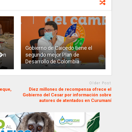
Gobierno de Caicedo tiene el
i�n
segundo mejor Plan de
Desarrollo de Colombia
Older Post
meque,
Diez millones de recompensa ofrece el
Gobierno del Cesar por información sobre
autores de atentados en Curumaní