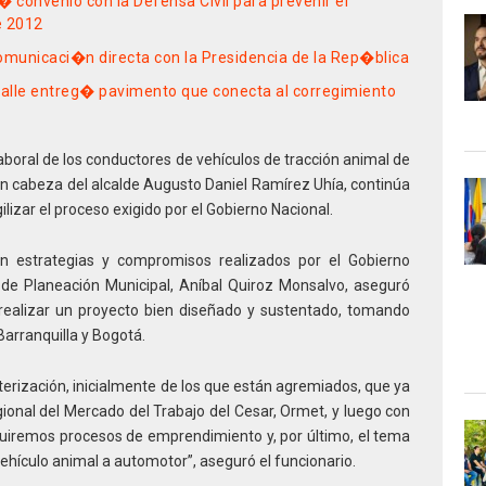
convenio con la Defensa Civil para prevenir el
e 2012
municaci�n directa con la Presidencia de la Rep�blica
alle entreg� pavimento que conecta al corregimiento
laboral de los conductores de vehículos de tracción animal de
 en cabeza del alcalde Augusto Daniel Ramírez Uhía, continúa
lizar el proceso exigido por el Gobierno Nacional.
n estrategias y compromisos realizados por el Gobierno
a de Planeación Municipal, Aníbal Quiroz Monsalvo, aseguró
 realizar un proyecto bien diseñado y sustentado, tomando
rranquilla y Bogotá.
erización, inicialmente de los que están agremiados, que ya
gional del Mercado del Trabajo del Cesar, Ormet, y luego con
ruiremos procesos de emprendimiento y, por último, el tema
ehículo animal a automotor”, aseguró el funcionario.