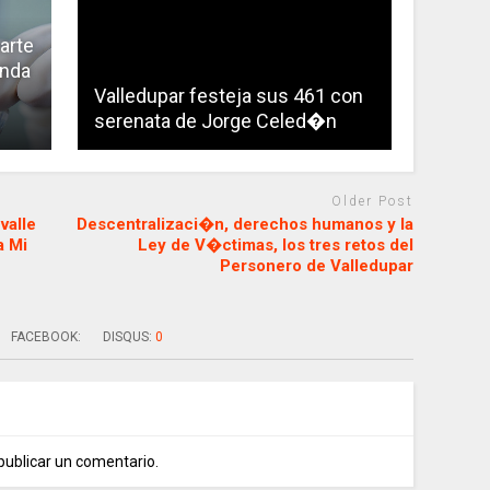
arte
unda
Valledupar festeja sus 461 con
serenata de Jorge Celed�n
Older Post
valle
Descentralizaci�n, derechos humanos y la
a Mi
Ley de V�ctimas, los tres retos del
Personero de Valledupar
FACEBOOK:
DISQUS:
0
publicar un comentario.