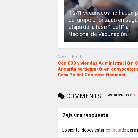
1.241 vacunados no hacen p
del grupo priorizado en seg
etapa de la fase 1 del Plan
Nacional de Vacunación
Newer Post
Con 800 viviendas Administraci�n O
Angarita participar� en convocatori
Casa Ya del Gobierno Nacional
COMMENTS
WORDPRESS:
0
Deja una respuesta
Lo siento, debes estar
conectado
para 