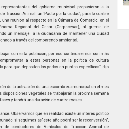
representantes del gobierno municipal propusieron a la
e Tracción Animal un ‘Pacto por la ciudad’, para lo cual se
, una reunión al respecto en la Cámara de Comercio, en el
ónoma Regional del Cesar (Corpocesar), al gremio de
ando un mensaje a la ciudadanía de mantener una ciudad
cionado a través del comparendo ambiental.
rabajar con esta población, por eso continuaremos con más
mprometer a estas personas en la política de cultura
a para que depositen las podas en puntos específicos”, dijo
ición de la activación de una escombrera municipal en el mes
as disposiciones vegetales se trabajarán la próxima semana
 fases y tendrá una duración de cuatro meses.
ce. Observamos que en realidad existe un interés político
ado, si seguimos así este año podrá ser la reconversión”,
ión de conductores de Vehículos de Tracción Animal de