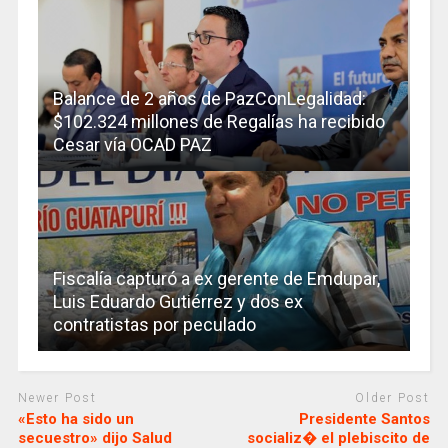
Balance de 2 años de PazConLegalidad:
$102.324 millones de Regalías ha recibido
Cesar vía OCAD PAZ
Fiscalía capturó a ex gerente de Emdupar,
Luis Eduardo Gutiérrez y dos ex
contratistas por peculado
Newer Post
Older Post
«Esto ha sido un
Presidente Santos
secuestro» dijo Salud
socializ� el plebiscito de