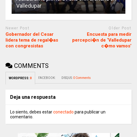
Valledupar
Newer Post
Older Post
Gobernador del Cesar
Encuesta para medir
lidera tema de regal�as
percepci�n de ‘Valledupar
con congresistas
c�mo vamos’
COMMENTS
FACEBOOK:
DISQUS:
0 Comments
WORDPRESS:
0
Deja una respuesta
Lo siento, debes estar
conectado
para publicar un
comentario.