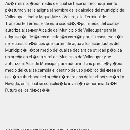
As� mismo, �por medio del cual se hace un reconocimiento
p�stumo y se le asigna el nombre del ex alcalde del municipio de
Valledupar, doctor Miguel Meza Valera, a la Terminal de
Transporte Terrestre de esta ciudad�, �por medio del cual se
autoriza al se�or Alcalde del Municipio de Valledupar para la
adquisici�n de �reas de inter�s com�n para la conservaci�n
de recursos h�dricos que surten de agua a los acueductos del
Municipio�; �por medio del cual se declara de utilidad p�blica
un predio en el �rea rural del Municipio de Valledupar y se
autoriza al Alcalde Municipal para adquirir dicho predio� y �por
medio del cual se cambia el destino de uso p�blico del �rea de
cesi�n suburbana del predio n�mero dos de la urbanizaci�n La
Nevada, en el cual se consolid� la invasi�n denominada �El
Futuro de los Ni�os��.