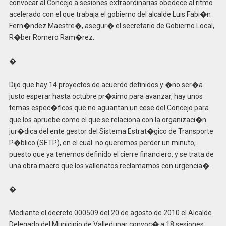
convocar al Concejo a sesiones extraordinarias obedece al ritmo
acelerado con el que trabaja el gobierno del alcalde Luis Fabi�n
Fern�ndez Maestre�, asegur� el secretario de Gobierno Local,
R�ber Romero Ram�rez.
�
Dijo que hay 14 proyectos de acuerdo definidos y �no ser�a
justo esperar hasta octubre pr�ximo para avanzar, hay unos
temas espec�ficos que no aguantan un cese del Concejo para
que los apruebe como el que se relaciona con la organizaci�n
jur�dica del ente gestor del Sistema Estrat�gico de Transporte
P�blico (SETP), en el cual no queremos perder un minuto,
puesto que ya tenemos definido el cierre financiero, y se trata de
una obra macro que los vallenatos reclamamos con urgencia�.
�
Mediante el decreto 000509 del 20 de agosto de 2010 el Alcalde
Delegado del Municipio de Valledupar convoc� a 18 sesiones