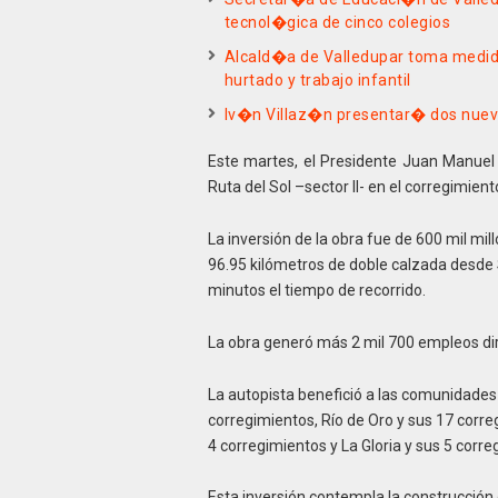
tecnol�gica de cinco colegios
Alcald�a de Valledupar toma medidas
hurtado y trabajo infantil
Iv�n Villaz�n presentar� dos nuev
Este martes, el Presidente Juan Manuel S
Ruta del Sol –sector II- en el corregimien
La inversión de la obra fue de 600 mil mi
96.95 kilómetros de doble calzada desde
minutos el tiempo de recorrido.
La obra generó más 2 mil 700 empleos dir
La autopista benefició a las comunidades 
corregimientos, Río de Oro y sus 17 corr
4 corregimientos y La Gloria y sus 5 corre
Esta inversión contempla la construcción 