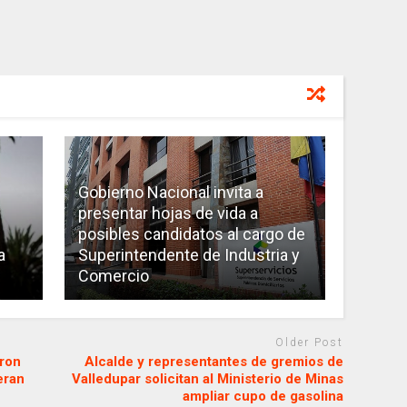
Gobierno Nacional invita a
presentar hojas de vida a
posibles candidatos al cargo de
a
Superintendente de Industria y
Comercio
Older Post
eron
Alcalde y representantes de gremios de
eran
Valledupar solicitan al Ministerio de Minas
ampliar cupo de gasolina