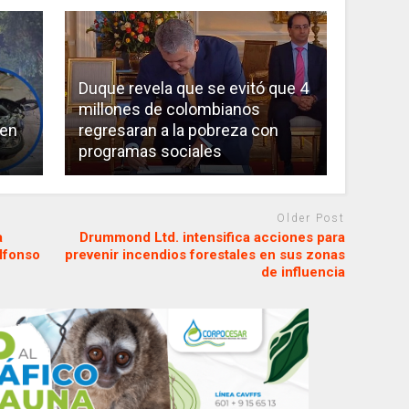
Duque revela que se evitó que 4
millones de colombianos
 en
regresaran a la pobreza con
programas sociales
Older Post
a
Drummond Ltd. intensifica acciones para
Alfonso
prevenir incendios forestales en sus zonas
de influencia