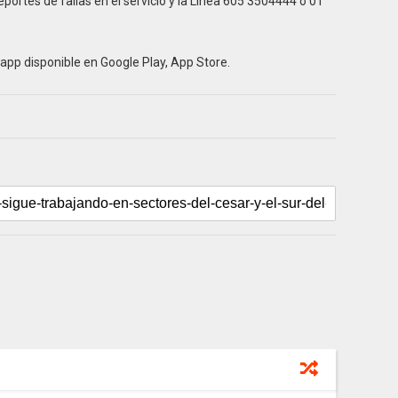
eportes de fallas en el servicio y la Línea 605 3504444 o 01
iapp disponible en Google Play, App Store.