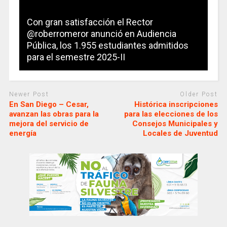
Con gran satisfacción el Rector
@roberromeror anunció en Audiencia
Pública, los 1.955 estudiantes admitidos
para el semestre 2025-II
Newer Post
Older Post
En San Diego – Cesar,
Histórica inscripciones
avanzan las obras para la
para las elecciones de los
mejora del servicio de
Consejos Municipales y
energía
Locales de Juventud