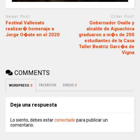
Newer Post
Older Post
Festival Vallenato
Gobernador Ovalle y
realizar� homenaje a
alcalde de Aguachica
Jorge O�ate en el 2020
graduaron a m�s de 200
estudiantes de la Casa
Taller Beatriz Garc�a de
Vigna
COMMENTS
FACEBOOK:
DISQUS:
0
WORDPRESS:
0
Deja una respuesta
Lo siento, debes estar
conectado
para publicar un
comentario.