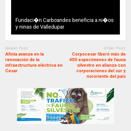
Fundaci�n Carboandes beneficia a ni�os
y ninas de Valledupar
Newer Post
Older Post
Afinia avanza en la
Corpocesar liberó más de
renovación de la
400 especímenes de fauna
infraestructura eléctrica en
silvestre en alianza con
Cesar
corporaciones del sur y
nororiente del país