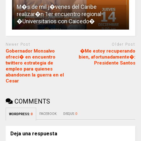
M�s de mil j�venes del Caribe
realizar�n 1er encuentro regional
�Universitarios con Caicedo�
Newer Post
Older Post
Gobernador Monsalvo
�Me estoy recuperando
ofreci� en encuentro
bien, afortunadamente�:
twittero estrategia de
Presidente Santos
empleo para quienes
abandonen la guerra en el
Cesar
COMMENTS
FACEBOOK:
DISQUS:
0
WORDPRESS:
0
Deja una respuesta