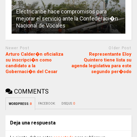
Electricaribe hace compromisos para
mejorar el servicio ante la Confederaci�n
Nacional de Vocales
Newer Post
Older Post
Arturo Calder�n oficializa
Representante Eloy
su inscripci�n como
Quintero tiene lista su
candidato a la
agenda legislativa para este
Gobernaci�n del Cesar
segundo per�odo
COMMENTS
FACEBOOK:
DISQUS:
0
WORDPRESS:
0
Deja una respuesta