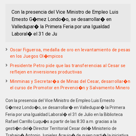
Con la presencia del Vice Ministro de Empleo Luis
Ernesto G�mez Londo�o, se desarrollar� en
Valledupar� la Primera Feria por una Igualdad
Laboral� el 31 de Ju
Oscar Figueroa, medalla de oro en levantamiento de pesas
en los Juegos Ol�mpicos
Presidente Petro pide que las transferencias al Cesar se
reflejen en inversiones productivas
Minminas y Secretar�a de Minas del Cesar, desarrollar�n
el curso de Promotor en Prevenci�n y Salvamento Minero
Con la presencia del Vice Ministro de Empleo Luis Ernesto
G�mez Londo�o, se desarrollar� en Valledupar� la Primera
Feria por una Igualdad Laboral� el 31 de Julio en la Biblioteca
Rafael Carrillo Luqu�s a partir de las 8:30 a.m. gracias a la
gesti�n del� Director Territorial Cesar del� Ministerio de
Trabajo� Antonio Junieles Araujo� de quien parti� la iniciativa.