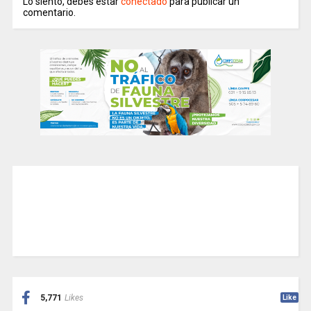
Lo siento, debes estar
conectado
para publicar un
comentario.
5,771
Likes
Like