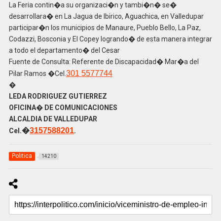
La Feria contin�a su organizaci�n y tambi�n� se�
desarrollara� en La Jagua de Ibirico, Aguachica, en Valledupar
participar�n los municipios de Manaure, Pueblo Bello, La Paz,
Codazzi, Bosconia y El Copey logrando� de esta manera integrar
a todo el departamento� del Cesar
Fuente de Consulta: Referente de Discapacidad� Mar�a del
301 5577744
Pilar Ramos �Cel.
�
LEDA RODRIGUEZ GUTIERREZ
OFICINA� DE COMUNICACIONES
ALCALDIA DE VALLEDUPAR
�
3157588201
Cel.
.
Politica
14210