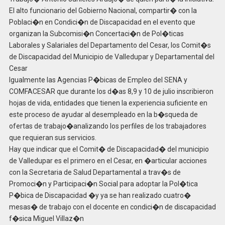
El alto funcionario del Gobierno Nacional, compartir� con la
Poblaci�n en Condici�n de Discapacidad en el evento que
organizan la Subcomisi�n Concertaci�n de Pol�ticas
Laborales y Salariales del Departamento del Cesar, los Comit�s
de Discapacidad del Municipio de Valledupar y Departamental del
Cesar
Igualmente las Agencias P�bicas de Empleo del SENA y
COMFACESAR que durante los d�as 8,9 y 10 de julio inscribieron
hojas de vida, entidades que tienen la experiencia suficiente en
este proceso de ayudar al desempleado en la b�squeda de
ofertas de trabajo�analizando los perfiles de los trabajadores
que requieran sus servicios.
Hay que indicar que el Comit� de Discapacidad� del municipio
de Valledupar es el primero en el Cesar, en �articular acciones
con la Secretaria de Salud Departamental a trav�s de
Promoci�n y Participaci�n Social para adoptar la Pol�tica
P�bica de Discapacidad �y ya se han realizado cuatro�
mesas� de trabajo con el docente en condici�n de discapacidad
f�sica Miguel Villaz�n