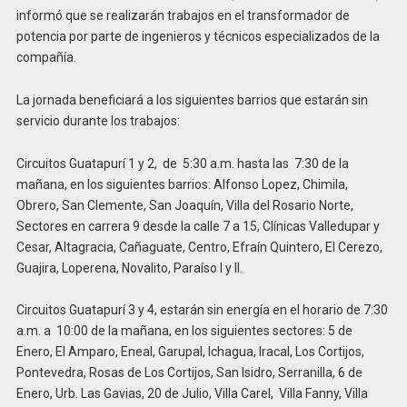
informó que se realizarán trabajos en el transformador de
potencia por parte de ingenieros y técnicos especializados de la
compañía.
La jornada beneficiará a los siguientes barrios que estarán sin
servicio durante los trabajos:
Circuitos Guatapurí 1 y 2, de 5:30 a.m. hasta las 7:30 de la
mañana, en los siguientes barrios: Alfonso Lopez, Chimila,
Obrero, San Clemente, San Joaquín, Villa del Rosario Norte,
Sectores en carrera 9 desde la calle 7 a 15, Clínicas Valledupar y
Cesar, Altagracia, Cañaguate, Centro, Efraín Quintero, El Cerezo,
Guajira, Loperena, Novalito, Paraíso I y II.
Circuitos Guatapurí 3 y 4, estarán sin energía en el horario de 7:30
a.m. a 10:00 de la mañana, en los siguientes sectores: 5 de
Enero, El Amparo, Eneal, Garupal, Ichagua, Iracal, Los Cortijos,
Pontevedra, Rosas de Los Cortijos, San Isidro, Serranilla, 6 de
Enero, Urb. Las Gavias, 20 de Julio, Villa Carel, Villa Fanny, Villa