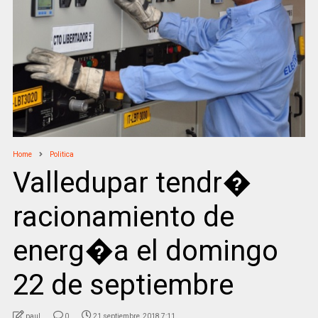
Home
Politica
Valledupar tendr�
racionamiento de
energ�a el domingo
22 de septiembre
paul
0
21 septiembre, 2018 7:11