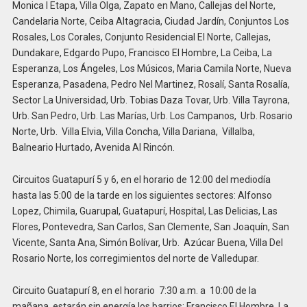
Monica I Etapa, Villa Olga, Zapato en Mano, Callejas del Norte,
Candelaria Norte, Ceiba Altagracia, Ciudad Jardín, Conjuntos Los
Rosales, Los Corales, Conjunto Residencial El Norte, Callejas,
Dundakare, Edgardo Pupo, Francisco El Hombre, La Ceiba, La
Esperanza, Los Ángeles, Los Músicos, Maria Camila Norte, Nueva
Esperanza, Pasadena, Pedro Nel Martinez, Rosalí, Santa Rosalía,
Sector La Universidad, Urb. Tobias Daza Tovar, Urb. Villa Tayrona,
Urb. San Pedro, Urb. Las Marías, Urb. Los Campanos, Urb. Rosario
Norte, Urb. Villa Elvia, Villa Concha, Villa Dariana, Villalba,
Balneario Hurtado, Avenida Al Rincón.
Circuitos Guatapurí 5 y 6, en el horario de 12:00 del mediodía
hasta las 5:00 de la tarde en los siguientes sectores: Alfonso
Lopez, Chimila, Guarupal, Guatapurí, Hospital, Las Delicias, Las
Flores, Pontevedra, San Carlos, San Clemente, San Joaquín, San
Vicente, Santa Ana, Simón Bolívar, Urb. Azúcar Buena, Villa Del
Rosario Norte, los corregimientos del norte de Valledupar.
Circuito Guatapurí 8, en el horario 7:30 a.m. a 10:00 de la
mañana, estarán sin energía los barrios: Francisco El Hombre, La