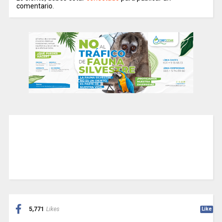
comentario.
5,771
Likes
Like