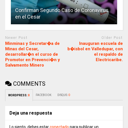
Confirman Segundo Caso de Coronavirus
en el Cesar
Newer Post
Older Post
Minminas y Secretar�a de
Inauguran escuela de
Minas del Cesar,
b�isbol en Valledupar, con
desarrollar�n el curso de
el respaldo de
Promotor en Prevenci�n y
Electricaribe.
Salvamento Minero
COMMENTS
FACEBOOK:
DISQUS:
0
WORDPRESS:
0
Deja una respuesta
Lo siento, debes estar
conectado
para publicar un