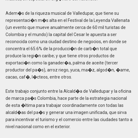
Adem�s de la riqueza musical de Valledupar, que tiene su
representaci�n m�s alta en el Festival de la Leyenda Vallenata
(un evento que mueve anualmente cerca de 60 mil turistas de
Colombia y el mundo) la capital del Cesar le apuesta a ser
reconocida como una ciudad destino de negocios, en donde se
concentra el 65.6% de la producci�n de carb�n total que
produce la regi�n caribe; y que tiene otros productos de
exportaci�n como la ganader�a, palma de aceite (tercer
productor del pa�s), arroz riego, yuca, ma�z, algod�n, �ame,
cacao, caf�, l�cteos, entre otros.
Este trabajo conjunto entre la Alcald�a de Valledupar y la oficina
de marca pa�s Colombia, hace parte de la estrategia nacional
de esta �ltima para trabajar coordinadamente con todas las
alcald�as del pa�s y generar una imagen unificada, que sirva
para incentivar el turismo y el comercio entre las ciudades tanto a
nivel nacional como en el exterior.