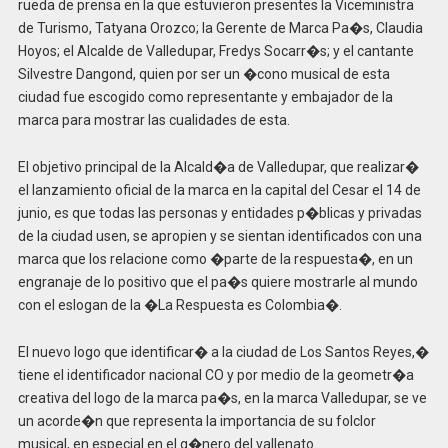
rueda de prensa en la que estuvieron presentes la Viceministra
de Turismo, Tatyana Orozco; la Gerente de Marca Pa�s, Claudia
Hoyos; el Alcalde de Valledupar, Fredys Socarr�s; y el cantante
Silvestre Dangond, quien por ser un �cono musical de esta
ciudad fue escogido como representante y embajador de la
marca para mostrar las cualidades de esta.
El objetivo principal de la Alcald�a de Valledupar, que realizar�
el lanzamiento oficial de la marca en la capital del Cesar el 14 de
junio, es que todas las personas y entidades p�blicas y privadas
de la ciudad usen, se apropien y se sientan identificados con una
marca que los relacione como �parte de la respuesta�, en un
engranaje de lo positivo que el pa�s quiere mostrarle al mundo
con el eslogan de la �La Respuesta es Colombia�.
El nuevo logo que identificar� a la ciudad de Los Santos Reyes,�
tiene el identificador nacional CO y por medio de la geometr�a
creativa del logo de la marca pa�s, en la marca Valledupar, se ve
un acorde�n que representa la importancia de su folclor
musical, en especial en el g�nero del vallenato.