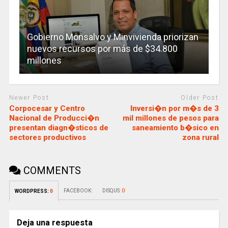
Gobierno Monsalvo y Minvivienda priorizan
nuevos recursos por más de $34.800
millones
Newer Post
Older Post
Corpocesar y Centro
Inversi�n por m�s de 3
Nacional de Producci�n
mil millones de pesos para
presentan diagn�sticos de
saneamiento b�sico en
sectores productivos
zona rural
COMMENTS
FACEBOOK:
DISQUS:
0
WORDPRESS:
0
Deja una respuesta