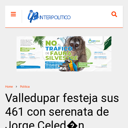
Home
Politica
Valledupar festeja sus
461 con serenata de
Jorge Celed�n