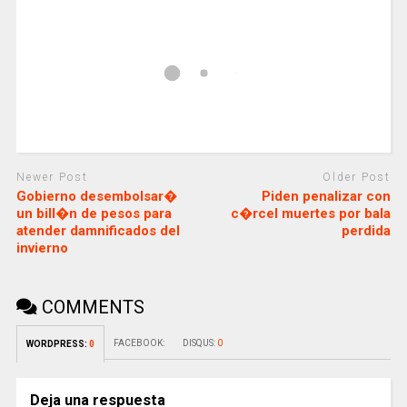
Newer Post
Older Post
Gobierno desembolsar�
Piden penalizar con
un bill�n de pesos para
c�rcel muertes por bala
atender damnificados del
perdida
invierno
COMMENTS
FACEBOOK:
DISQUS:
0
WORDPRESS:
0
Deja una respuesta