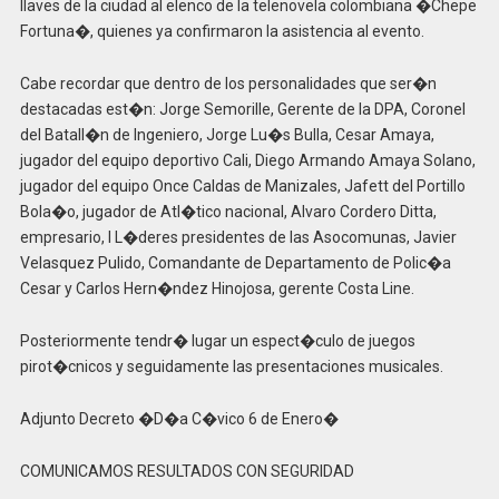
llaves de la ciudad al elenco de la telenovela colombiana �Chepe
Fortuna�, quienes ya confirmaron la asistencia al evento.
Cabe recordar que dentro de los personalidades que ser�n
destacadas est�n: Jorge Semorille, Gerente de la DPA, Coronel
del Batall�n de Ingeniero, Jorge Lu�s Bulla, Cesar Amaya,
jugador del equipo deportivo Cali, Diego Armando Amaya Solano,
jugador del equipo Once Caldas de Manizales, Jafett del Portillo
Bola�o, jugador de Atl�tico nacional, Alvaro Cordero Ditta,
empresario, l L�deres presidentes de las Asocomunas, Javier
Velasquez Pulido, Comandante de Departamento de Polic�a
Cesar y Carlos Hern�ndez Hinojosa, gerente Costa Line.
Posteriormente tendr� lugar un espect�culo de juegos
pirot�cnicos y seguidamente las presentaciones musicales.
Adjunto Decreto �D�a C�vico 6 de Enero�
COMUNICAMOS RESULTADOS CON SEGURIDAD