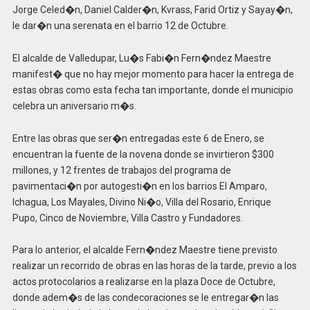
Jorge Celed�n, Daniel Calder�n, Kvrass, Farid Ortiz y Sayay�n,
le dar�n una serenata en el barrio 12 de Octubre.
El alcalde de Valledupar, Lu�s Fabi�n Fern�ndez Maestre
manifest� que no hay mejor momento para hacer la entrega de
estas obras como esta fecha tan importante, donde el municipio
celebra un aniversario m�s.
Entre las obras que ser�n entregadas este 6 de Enero, se
encuentran la fuente de la novena donde se invirtieron $300
millones, y 12 frentes de trabajos del programa de
pavimentaci�n por autogesti�n en los barrios El Amparo,
Ichagua, Los Mayales, Divino Ni�o, Villa del Rosario, Enrique
Pupo, Cinco de Noviembre, Villa Castro y Fundadores.
Para lo anterior, el alcalde Fern�ndez Maestre tiene previsto
realizar un recorrido de obras en las horas de la tarde, previo a los
actos protocolarios a realizarse en la plaza Doce de Octubre,
donde adem�s de las condecoraciones se le entregar�n las