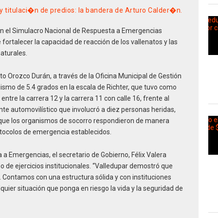
y titulaci�n de predios: la bandera de Arturo Calder�n.
en el Simulacro Nacional de Respuesta a Emergencias
e fortalecer la capacidad de reacción de los vallenatos y las
aturales.
to Orozco Durán, a través de la Oficina Municipal de Gestión
sismo de 5.4 grados en la escala de Richter, que tuvo como
tre la carrera 12 y la carrera 11 con calle 16, frente al
te automovilístico que involucró a diez personas heridas,
la que los organismos de socorro respondieron de manera
otocolos de emergencia establecidos.
 a Emergencias, el secretario de Gobierno, Félix Valera
po de ejercicios institucionales. “Valledupar demostró que
. Contamos con una estructura sólida y con instituciones
ier situación que ponga en riesgo la vida y la seguridad de