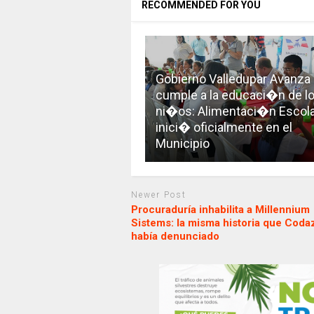
RECOMMENDED FOR YOU
Gobierno Valledupar Avanza 
cumple a la educaci�n de l
ni�os: Alimentaci�n Escola
inici� oficialmente en el
Municipio
Newer Post
Procuraduría inhabilita a Millennium
Sistems: la misma historia que Coda
había denunciado