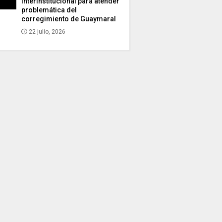
interinstitucional para atender
problemática del
corregimiento de Guaymaral
22 julio, 2026