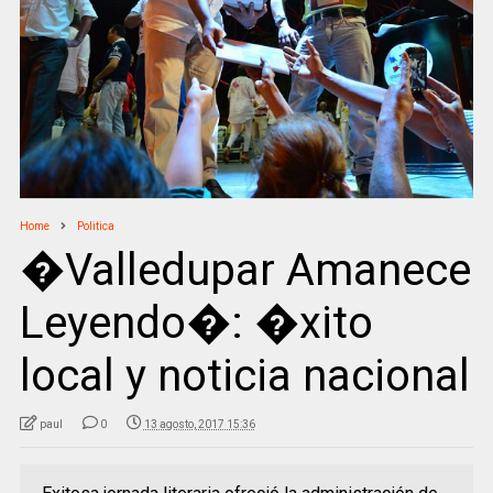
Home
Politica
�Valledupar Amanece
Leyendo�: �xito
local y noticia nacional
paul
0
13 agosto, 2017 15:36