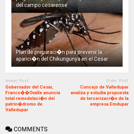
del campo cesarense
Plan de preparaci�n para prevenir la
aparici�n del Chikungunya en el Cesar
Newer Post
Older Post
Gobernador del Cesar,
Concejo de Valledupar
Franco��Ovalle anuncia
analiza y estudia propuesta
total remodelaci�n del
de tercerizaci�n de la
patrin�dromo de
empresa Emdupar
Valledupar
COMMENTS