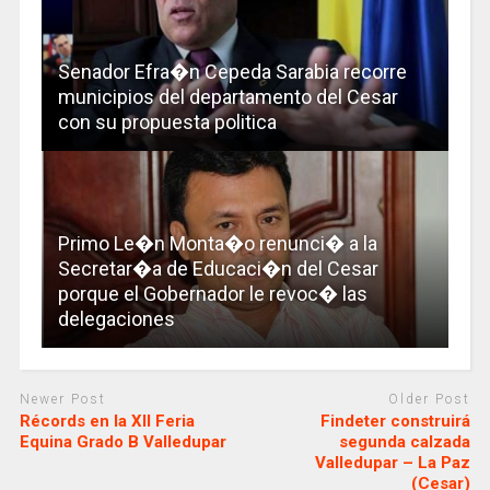
Senador Efra�n Cepeda Sarabia recorre
municipios del departamento del Cesar
con su propuesta politica
Primo Le�n Monta�o renunci� a la
Secretar�a de Educaci�n del Cesar
porque el Gobernador le revoc� las
delegaciones
Newer Post
Older Post
Récords en la XII Feria
Findeter construirá
Equina Grado B Valledupar
segunda calzada
Valledupar – La Paz
(Cesar)