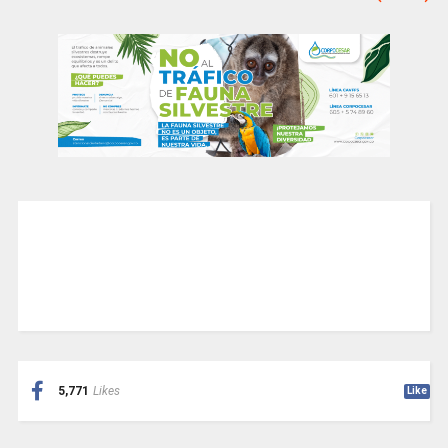
5,771
Likes
Like