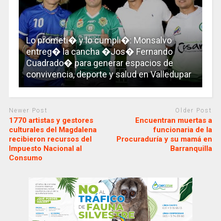
Lo prometi� y lo cumpli�: Monsalvo
entreg� la cancha �Jos� Fernando
Cuadrado� para generar espacios de
convivencia, deporte y salud en Valledupar
Newer Post
Older Post
1770 artistas y gestores
Encuentran muertas a
culturales del Magdalena
funcionaria de la
recibieron recursos del
Procuraduría y su mamá en
Impuesto Nacional al
Barranquilla
Consumo