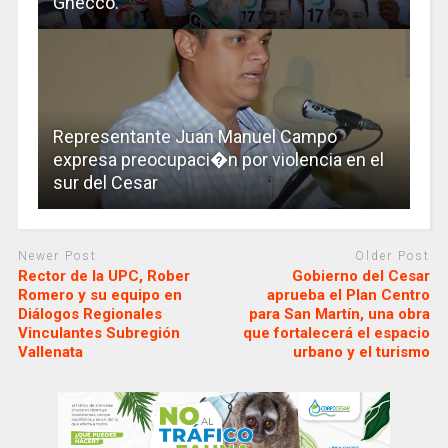
Gnecco.
Representante Juan Manuel Campo
expresa preocupaci�n por violencia en el
sur del Cesar
Newer Post
Older Post
Rector de la UPC, Rober
Gobierno del Cesar
Romero y su equipo en
aprueba el Plan Centro
Diálogos Regionales
para San Martín, una obra
Vinculantes Subregión
que fortalecerá el espacio
Vallenata
urbano y el turismo