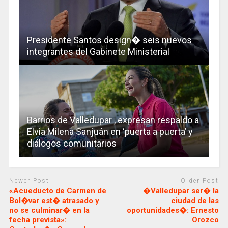
Presidente Santos design� seis nuevos
integrantes del Gabinete Ministerial
Barrios de Valledupar , expresan respaldo a
Elvia Milena Sanjuán en ‘puerta a puerta’ y
diálogos comunitarios
Newer Post
Older Post
«Acueducto de Carmen de
�Valledupar ser� la
Bol�var est� atrasado y
ciudad de las
no se culminar� en la
oportunidades�: Ernesto
fecha prevista»:
Orozco