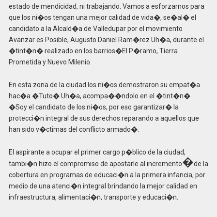
estado de mendicidad, ni trabajando. Vamos a esforzarnos para
que los ni�os tengan una mejor calidad de vida�, se�al� el
candidato a la Alcald�a de Valledupar por el movimiento
Avanzar es Posible, Augusto Daniel Ram�rez Uh�a, durante el
�tint�n� realizado en los barrios�El P�ramo, Tierra
Prometida y Nuevo Milenio.
En esta zona de la ciudad los ni�os demostraron su empat�a
hac�a �Tuto� Uh�a, acompa��ndolo en el �tint�n�.
�Soy el candidato de los ni�os, por eso garantizar� la
protecci�n integral de sus derechos reparando a aquellos que
han sido v�ctimas del conflicto armado�.
El aspirante a ocupar el primer cargo p�blico de la ciudad,
�
tambi�n hizo el compromiso de apostarle al incremento
de la
cobertura en programas de educaci�n a la primera infancia, por
medio de una atenci�n integral brindando la mejor calidad en
infraestructura, alimentaci�n, transporte y educaci�n.