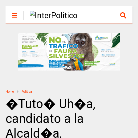
Home
Politica
�Tuto� Uh�a,
candidato a la
Alcald�a,