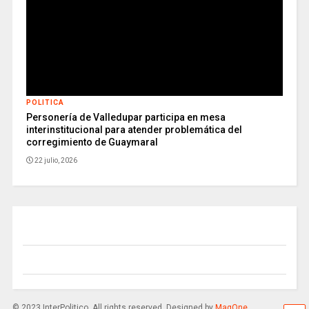
POLITICA
Personería de Valledupar participa en mesa
interinstitucional para atender problemática del
corregimiento de Guaymaral
22 julio, 2026
© 2023 InterPolitico. All rights reserved. Designed by
MagOne