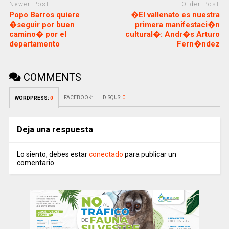
Newer Post
Older Post
Popo Barros quiere
�El vallenato es nuestra
�seguir por buen
primera manifestaci�n
camino� por el
cultural�: Andr�s Arturo
departamento
Fern�ndez
COMMENTS
FACEBOOK:
DISQUS:
0
WORDPRESS:
0
Deja una respuesta
Lo siento, debes estar
conectado
para publicar un
comentario.