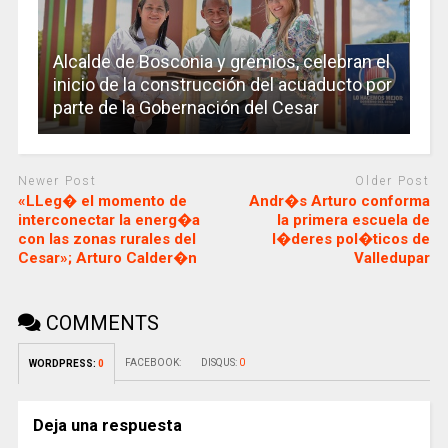
Alcalde de Bosconia y gremios, celebran el
inicio de la construcción del acuaducto por
parte de la Gobernación del Cesar
Newer Post
Older Post
«LLeg� el momento de
Andr�s Arturo conforma
interconectar la energ�a
la primera escuela de
con las zonas rurales del
l�deres pol�ticos de
Cesar»; Arturo Calder�n
Valledupar
COMMENTS
FACEBOOK:
DISQUS:
0
WORDPRESS:
0
Deja una respuesta