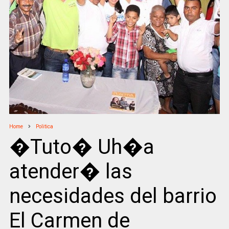
Home
Politica
�Tuto� Uh�a
atender� las
necesidades del barrio
El Carmen de