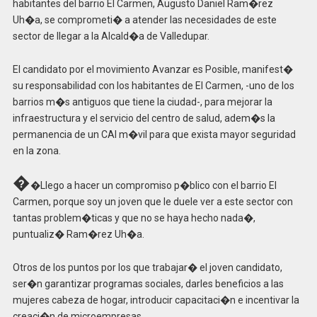
habitantes del barrio El Carmen, Augusto Daniel Ram�rez
Uh�a, se comprometi� a atender las necesidades de este
sector de llegar a la Alcald�a de Valledupar.
El candidato por el movimiento Avanzar es Posible, manifest�
su responsabilidad con los habitantes de El Carmen, -uno de los
barrios m�s antiguos que tiene la ciudad-, para mejorar la
infraestructura y el servicio del centro de salud, adem�s la
permanencia de un CAI m�vil para que exista mayor seguridad
en la zona.
�
�Llego a hacer un compromiso p�blico con el barrio El
Carmen, porque soy un joven que le duele ver a este sector con
tantas problem�ticas y que no se haya hecho nada�,
puntualiz� Ram�rez Uh�a.
Otros de los puntos por los que trabajar� el joven candidato,
ser�n garantizar programas sociales, darles beneficios a las
mujeres cabeza de hogar, introducir capacitaci�n e incentivar la
creaci�n de microempresas.