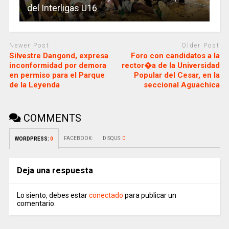
del Interligas U16
Newer Post
Older Post
Silvestre Dangond, expresa
Foro con candidatos a la
inconformidad por demora
rector�a de la Universidad
en permiso para el Parque
Popular del Cesar, en la
de la Leyenda
seccional Aguachica
COMMENTS
FACEBOOK:
DISQUS:
0
WORDPRESS:
0
Deja una respuesta
Lo siento, debes estar
conectado
para publicar un
comentario.