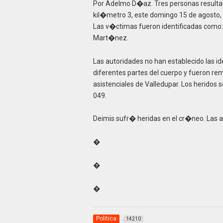
Por Adelmo D�az. Tres personas resultad
kil�metro 3, este domingo 15 de agosto, a 
Las v�ctimas fueron identificadas com
Mart�nez.
Las autoridades no han establecido las i
diferentes partes del cuerpo y fueron re
asistenciales de Valledupar. Los heridos 
049.
Deimis sufr� heridas en el cr�neo. Las a
�
�
�
Politica
14210