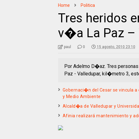
Home
Politica
Tres heridos e
v�a La Paz – 
paul
0
15 agosto, 2010 23:10
Por Adelmo D�az. Tres personas r
Paz - Valledupar, kil�metro 3, est
Gobernaci�n del Cesar se vincula a c
y Medio Ambiente
Alcald�a de Valledupar y Universi
Afinia realizará mantenimiento y ad