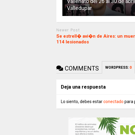
Vallenato del 26 al 30 de abri
Valledupar
Newer Post
Se estrell� avi�n de Aires: un muer
114 lesionados
COMMENTS
WORDPRESS:
0
Deja una respuesta
Lo siento, debes estar
conectado
para 