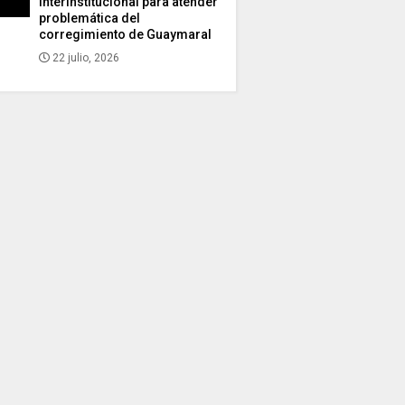
interinstitucional para atender
problemática del
corregimiento de Guaymaral
22 julio, 2026