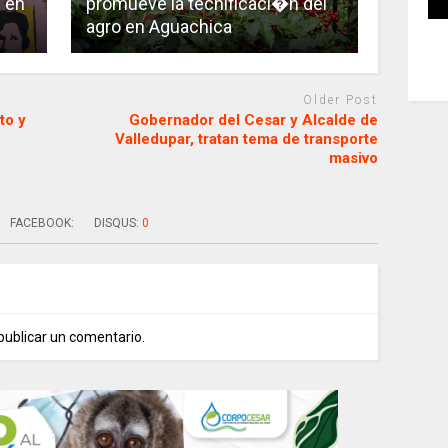
l en
promueve la tecnificaci�n del
agro en Aguachica
Older Post
to y
Gobernador del Cesar y Alcalde de
Valledupar, tratan tema de transporte
masivo
FACEBOOK:
DISQUS:
0
publicar un comentario.