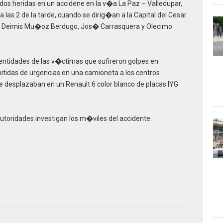
os heridas en un accidene en la v�a La Paz – Valledupar,
las 2 de la tarde, cuando se dirig�an a la Capital del Cesar.
o: Deimis Mu�oz Berdugo, Jos� Carrasquera y Olecimo
dentidades de las v�ctimas que sufireron golpes en
mitidas de urgencias en una camioneta a los centros
se desplazaban en un Renault 6 color blanco de placas IYG
utoridades investigan los m�viles del accidente.