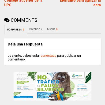
Consejo Superior de la
Monsalvo para agilizar la
UPC
obra
COMMENTS
FACEBOOK:
DISQUS:
0
WORDPRESS:
0
Deja una respuesta
Lo siento, debes estar
conectado
para publicar un
comentario.