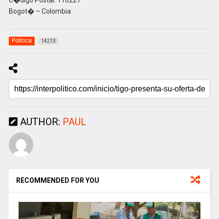
C�digo Postal: 110221
Bogot� – Colombia
Politica
14213
AUTHOR:
PAUL
RECOMMENDED FOR YOU