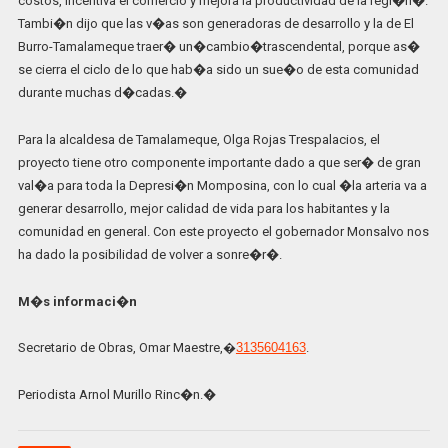
costos, incentiva el comercio y mejora la productividad de la regi�n�.
Tambi�n dijo que las v�as son generadoras de desarrollo y la de El
Burro-Tamalameque traer� un�cambio�trascendental, porque as�
se cierra el ciclo de lo que hab�a sido un sue�o de esta comunidad
durante muchas d�cadas.�
Para la alcaldesa de Tamalameque, Olga Rojas Trespalacios, el
proyecto tiene otro componente importante dado a que ser� de gran
val�a para toda la Depresi�n Momposina, con lo cual �la arteria va a
generar desarrollo, mejor calidad de vida para los habitantes y la
comunidad en general. Con este proyecto el gobernador Monsalvo nos
ha dado la posibilidad de volver a sonre�r�.
M�s informaci�n
Secretario de Obras, Omar Maestre,
�
3135604163
.
Periodista Arnol Murillo Rinc�n.�