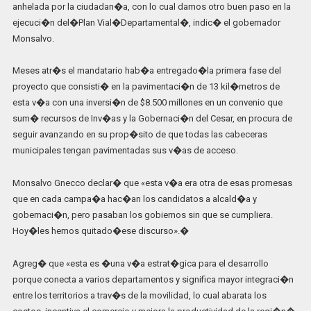
anhelada por la ciudadan�a, con lo cual damos otro buen paso en la
ejecuci�n del�Plan Vial�Departamental�, indic� el gobernador
Monsalvo.
Meses atr�s el mandatario hab�a entregado�la primera fase del
proyecto que consisti� en la pavimentaci�n de 13 kil�metros de
esta v�a con una inversi�n de $8.500 millones en un convenio que
sum� recursos de Inv�as y la Gobernaci�n del Cesar, en procura de
seguir avanzando en su prop�sito de que todas las cabeceras
municipales tengan pavimentadas sus v�as de acceso.
Monsalvo Gnecco declar� que «esta v�a era otra de esas promesas
que en cada campa�a hac�an los candidatos a alcald�a y
gobernaci�n, pero pasaban los gobiernos sin que se cumpliera.
Hoy�les hemos quitado�ese discurso».�
Agreg� que «esta es �una v�a estrat�gica para el desarrollo
porque conecta a varios departamentos y significa mayor integraci�n
entre los territorios a trav�s de la movilidad, lo cual abarata los