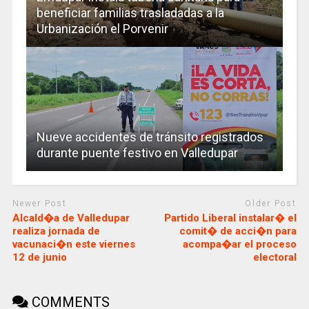
beneficiar familias trasladadas a la
Urbanización el Porvenir
Nueve accidentes de tránsito registrados
durante puente festivo en Valledupar
Newer Post
Older Post
Alcald�a de Valledupar
Partido Liberal instalar� el
realiza jornada de
comit� de acci�n para
vacunaci�n este viernes
acompa�ar el proceso
12 de junio
electoral
COMMENTS