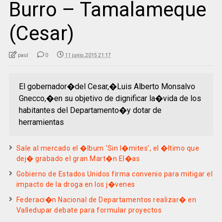
Burro – Tamalameque
(Cesar)
paul
0
11 junio, 2015 21:17
El gobernador�del Cesar,�Luis Alberto Monsalvo
Gnecco,�en su objetivo de dignificar la�vida de los
habitantes del Departamento�y dotar de
herramientas
Sale al mercado el �lbum ‘Sin l�mites’, el �ltimo que
dej� grabado el gran Mart�n El�as
Gobierno de Estados Unidos firma convenio para mitigar el
impacto de la droga en los j�venes
Federaci�n Nacional de Departamentos realizar� en
Valledupar debate para formular proyectos