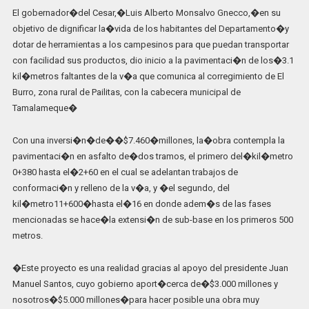
El gobernador�del Cesar,�Luis Alberto Monsalvo Gnecco,�en su
objetivo de dignificar la�vida de los habitantes del Departamento�y
dotar de herramientas a los campesinos para que puedan transportar
con facilidad sus productos, dio inicio a la pavimentaci�n de los�3.1
kil�metros faltantes de la v�a que comunica al corregimiento de El
Burro, zona rural de Pailitas, con la cabecera municipal de
Tamalameque�
Con una inversi�n�de��$7.460�millones, la�obra contempla la
pavimentaci�n en asfalto de�dos tramos, el primero del�kil�metro
0+380 hasta el�2+60 en el cual se adelantan trabajos de
conformaci�n y relleno de la v�a, y �el segundo, del
kil�metro11+600�hasta el�16 en donde adem�s de las fases
mencionadas se hace�la extensi�n de sub-base en los primeros 500
metros.
�Este proyecto es una realidad gracias al apoyo del presidente Juan
Manuel Santos, cuyo gobierno aport�cerca de�$3.000 millones y
nosotros�$5.000 millones�para hacer posible una obra muy