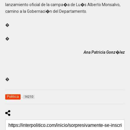
lanzamiento oficial de la campa�a de Lu�s Alberto Monsalvo,
camino a la Gobernaci�n del Departamento.
�
�
Ana Patricia Gonz�lez
�
Politica
14210