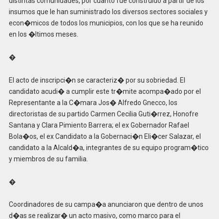
distintas comunidades, por cuanto fue construido a partir de los
insumos que le han suministrado los diversos sectores sociales y
econ�micos de todos los municipios, con los que se ha reunido
en los �ltimos meses.
�
El acto de inscripci�n se caracteriz� por su sobriedad. El
candidato acudi� a cumplir este tr�mite acompa�ado por el
Representante a la C�mara Jos� Alfredo Gnecco, los
directoristas de su partido Carmen Cecilia Guti�rrez, Honofre
Santana y Clara Pimiento Barrera; el ex Gobernador Rafael
Bola�os, el ex Candidato a la Gobernaci�n Eli�cer Salazar, el
candidato a la Alcald�a, integrantes de su equipo program�tico
y miembros de su familia.
�
Coordinadores de su campa�a anunciaron que dentro de unos
d�as se realizar� un acto masivo, como marco para el