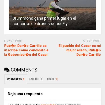
Drummond gana primer lugar en el
concurso de drones senseFly
Newer Post
Older Post
Rub�n Dar�o Carrillo se
El pueblo del Cesar es mi
inscribe como candidato a
mejor aliado, Rub�n
la Gobernaci�n del Cesar
Dar�o Carrillo
COMMENTS
FACEBOOK:
DISQUS:
0
WORDPRESS:
0
Deja una respuesta