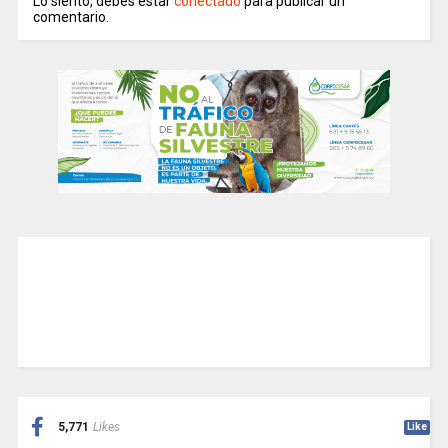
Lo siento, debes estar
conectado
para publicar un
comentario.
5,771
Likes
Like