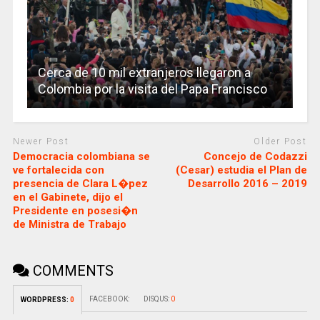
Cerca de 10 mil extranjeros llegaron a
Colombia por la visita del Papa Francisco
Newer Post
Older Post
Democracia colombiana se
Concejo de Codazzi
ve fortalecida con
(Cesar) estudia el Plan de
presencia de Clara L�pez
Desarrollo 2016 – 2019
en el Gabinete, dijo el
Presidente en posesi�n
de Ministra de Trabajo
COMMENTS
FACEBOOK:
DISQUS:
0
WORDPRESS:
0